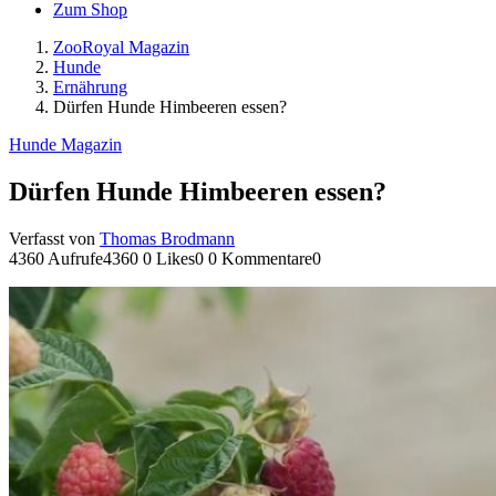
Zum Shop
ZooRoyal Magazin
Hunde
Ernährung
Dürfen Hunde Himbeeren essen?
Hunde Magazin
Dürfen Hunde Himbeeren essen?
Verfasst von
Thomas Brodmann
4360 Aufrufe
4360
0 Likes
0
0 Kommentare
0