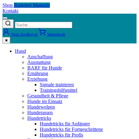
Shop
Ratgeber Magazin
Kontakt
Dein ZooRoyal
Warenkorb
✖
Hund
Anschaffung
Ausstattung
BARF für Hunde
Ernährung
Erziehung
Signale trainieren
Trainingshilfsmittel
Gesundheit & Pflege
Hunde im Einsatz
Hundewelpen
Hunderassen
Hundetricks
Hundetricks für Anfänger
Hundetricks für Fortgeschrittene
Hundetricks für Profis