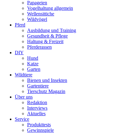
Papageien
Vogelhaltung allgemein
Wellensittiche
Wildvögel
Pferd
Ausbildung und Training
Gesundheit & Pflege
Haltung & Freizeit
Pferderassen
DIY
Hund
Katze
Garten
Wildtiere
Bienen und Insekten
Gartentiere
Tierschutz Magazin
Über uns
Redaktion
Interviews
Aktuelles
Service
Produkttests
Gewinnspiele