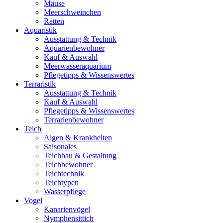
Mäuse
Meerschweinchen
Ratten
Aquaristik
Ausstattung & Technik
Aquarienbewohner
Kauf & Auswahl
Meerwasseraquarium
Pflegetipps & Wissenswertes
Terraristik
Ausstattung & Technik
Kauf & Auswahl
Pflegetipps & Wissenswertes
Terrarienbewohner
Teich
Algen & Krankheiten
Saisonales
Teichbau & Gestaltung
Teichbewohner
Teichtechnik
Teichtypen
Wasserpflege
Vogel
Kanarienvögel
Nymphensittich