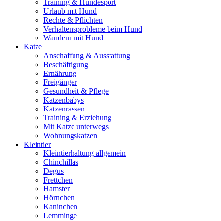
Training & Hundesport
Urlaub mit Hund
Rechte & Pflichten
Verhaltensprobleme beim Hund
Wandern mit Hund
Katze
Anschaffung & Ausstattung
Beschäftigung
Ernährung
Freigänger
Gesundheit & Pflege
Katzenbabys
Katzenrassen
Training & Erziehung
Mit Katze unterwegs
Wohnungskatzen
Kleintier
Kleintierhaltung allgemein
Chinchillas
Degus
Frettchen
Hamster
Hörnchen
Kaninchen
Lemminge