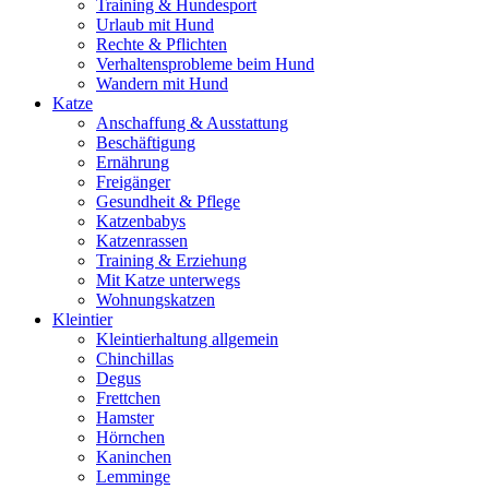
Training & Hundesport
Urlaub mit Hund
Rechte & Pflichten
Verhaltensprobleme beim Hund
Wandern mit Hund
Katze
Anschaffung & Ausstattung
Beschäftigung
Ernährung
Freigänger
Gesundheit & Pflege
Katzenbabys
Katzenrassen
Training & Erziehung
Mit Katze unterwegs
Wohnungskatzen
Kleintier
Kleintierhaltung allgemein
Chinchillas
Degus
Frettchen
Hamster
Hörnchen
Kaninchen
Lemminge