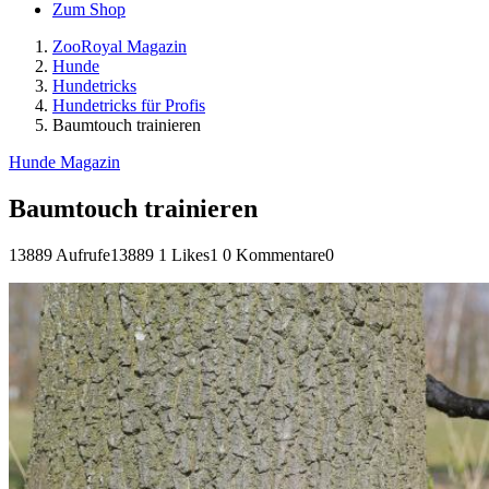
Zum Shop
ZooRoyal Magazin
Hunde
Hundetricks
Hundetricks für Profis
Baumtouch trainieren
Hunde Magazin
Baumtouch trainieren
13889 Aufrufe
13889
1 Likes
1
0 Kommentare
0