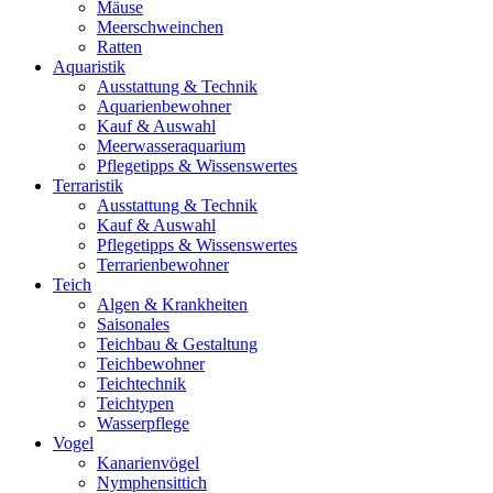
Mäuse
Meerschweinchen
Ratten
Aquaristik
Ausstattung & Technik
Aquarienbewohner
Kauf & Auswahl
Meerwasseraquarium
Pflegetipps & Wissenswertes
Terraristik
Ausstattung & Technik
Kauf & Auswahl
Pflegetipps & Wissenswertes
Terrarienbewohner
Teich
Algen & Krankheiten
Saisonales
Teichbau & Gestaltung
Teichbewohner
Teichtechnik
Teichtypen
Wasserpflege
Vogel
Kanarienvögel
Nymphensittich