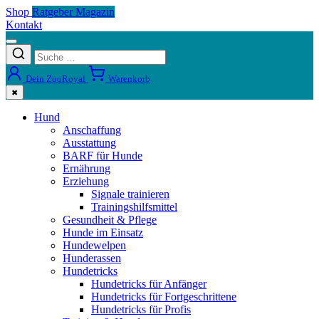
Shop
Ratgeber Magazin
Kontakt
Dein ZooRoyal
Warenkorb
✖
Hund
Anschaffung
Ausstattung
BARF für Hunde
Ernährung
Erziehung
Signale trainieren
Trainingshilfsmittel
Gesundheit & Pflege
Hunde im Einsatz
Hundewelpen
Hunderassen
Hundetricks
Hundetricks für Anfänger
Hundetricks für Fortgeschrittene
Hundetricks für Profis