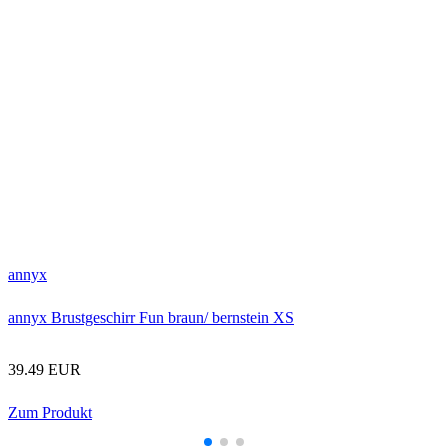
B
annyx
annyx Brustgeschirr Fun braun/ bernstein XS
39.49 EUR
Zum Produkt