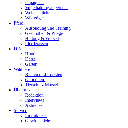
Papageien
Vogelhaltung allgemein
Wellensittiche
Wildvögel
Pferd
Ausbildung und Training
Gesundheit & Pflege
Haltung & Freizeit
Pferderassen
DIY
Hund
Katze
Garten
Wildtiere
Bienen und Insekten
Gartentiere
Tierschutz Magazin
Über uns
Redaktion
Interviews
Aktuelles
Service
Produkttests
Gewinnspiele