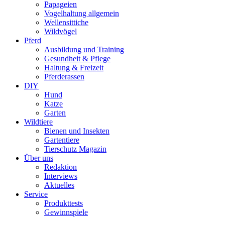
Papageien
Vogelhaltung allgemein
Wellensittiche
Wildvögel
Pferd
Ausbildung und Training
Gesundheit & Pflege
Haltung & Freizeit
Pferderassen
DIY
Hund
Katze
Garten
Wildtiere
Bienen und Insekten
Gartentiere
Tierschutz Magazin
Über uns
Redaktion
Interviews
Aktuelles
Service
Produkttests
Gewinnspiele