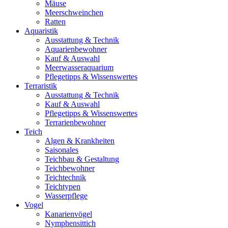
Mäuse
Meerschweinchen
Ratten
Aquaristik
Ausstattung & Technik
Aquarienbewohner
Kauf & Auswahl
Meerwasseraquarium
Pflegetipps & Wissenswertes
Terraristik
Ausstattung & Technik
Kauf & Auswahl
Pflegetipps & Wissenswertes
Terrarienbewohner
Teich
Algen & Krankheiten
Saisonales
Teichbau & Gestaltung
Teichbewohner
Teichtechnik
Teichtypen
Wasserpflege
Vogel
Kanarienvögel
Nymphensittich