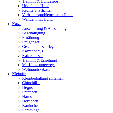
Training & Hundesport
Urlaub mit Hund
Rechte & Pflichten
Verhaltensprobleme beim Hund
Wandern mit Hund
Katze
Anschaffung & Ausstattung
Beschäftigung
Ernährung
Freigänger
Gesundheit & Pflege
Katzenbabys
Katzenrassen
Training & Erziehung
Mit Katze unterwegs
Wohnungskatzen
Kleintier
Kleintierhaltung allgemein
Chinchillas
Degus
Frettchen
Hamster
Hörnchen
Kaninchen
Lemminge