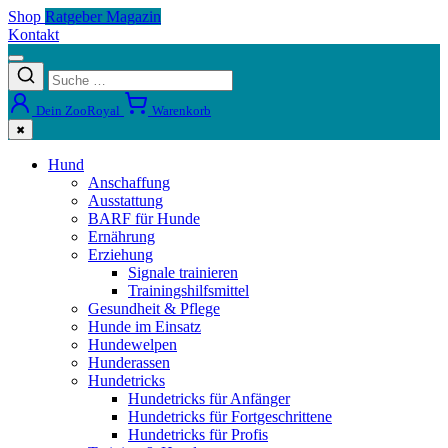
Shop
Ratgeber Magazin
Kontakt
Dein ZooRoyal
Warenkorb
✖
Hund
Anschaffung
Ausstattung
BARF für Hunde
Ernährung
Erziehung
Signale trainieren
Trainingshilfsmittel
Gesundheit & Pflege
Hunde im Einsatz
Hundewelpen
Hunderassen
Hundetricks
Hundetricks für Anfänger
Hundetricks für Fortgeschrittene
Hundetricks für Profis