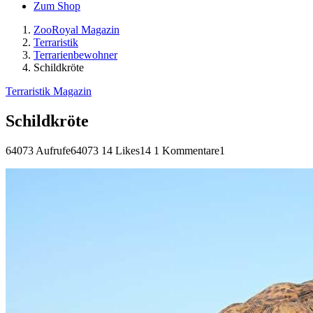
Zum Shop
ZooRoyal Magazin
Terraristik
Terrarienbewohner
Schildkröte
Terraristik Magazin
Schildkröte
64073 Aufrufe
64073
14 Likes
14
1 Kommentare
1