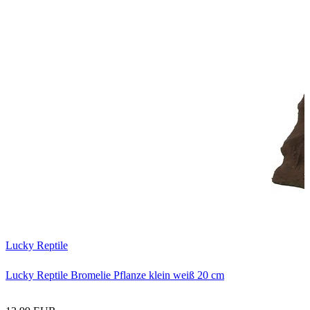
L
Lucky Reptile
Lucky Reptile Bromelie Pflanze klein weiß 20 cm