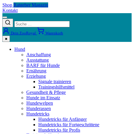
Shop
Ratgeber Magazin
Kontakt
Dein ZooRoyal
Warenkorb
✖
Hund
Anschaffung
Ausstattung
BARF für Hunde
Ernährung
Erziehung
Signale trainieren
Trainingshilfsmittel
Gesundheit & Pflege
Hunde im Einsatz
Hundewelpen
Hunderassen
Hundetricks
Hundetricks für Anfänger
Hundetricks für Fortgeschrittene
Hundetricks für Profis