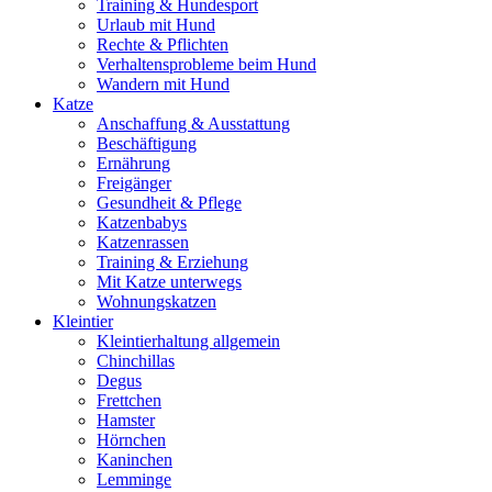
Training & Hundesport
Urlaub mit Hund
Rechte & Pflichten
Verhaltensprobleme beim Hund
Wandern mit Hund
Katze
Anschaffung & Ausstattung
Beschäftigung
Ernährung
Freigänger
Gesundheit & Pflege
Katzenbabys
Katzenrassen
Training & Erziehung
Mit Katze unterwegs
Wohnungskatzen
Kleintier
Kleintierhaltung allgemein
Chinchillas
Degus
Frettchen
Hamster
Hörnchen
Kaninchen
Lemminge