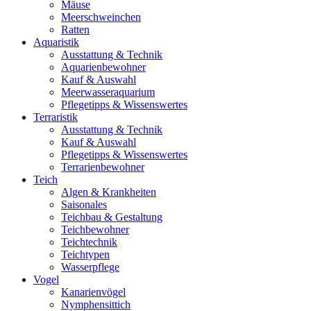
Mäuse
Meerschweinchen
Ratten
Aquaristik
Ausstattung & Technik
Aquarienbewohner
Kauf & Auswahl
Meerwasseraquarium
Pflegetipps & Wissenswertes
Terraristik
Ausstattung & Technik
Kauf & Auswahl
Pflegetipps & Wissenswertes
Terrarienbewohner
Teich
Algen & Krankheiten
Saisonales
Teichbau & Gestaltung
Teichbewohner
Teichtechnik
Teichtypen
Wasserpflege
Vogel
Kanarienvögel
Nymphensittich