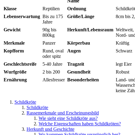
Name
Klasse
Reptilien
Ordnung
Schildkrö
Lebenserwartung
Bis zu 175
Größe/Länge
8cm bis 2
Jahre
Gewicht
90g bis
Herkunft/Lebensraum
Weltweit,
800kg
Nord- un
Merkmale
Panzer
Körperbau
Kräftig
Kopfform
Rund, oval
Augen
Schwarz
oder spitz
Geschlechtsreife
5-40 Jahre
Tragzeit
legt Eier
Wurfgröße
2 bis 200
Gesundheit
Robust
Ernährung
Allesfresser
Besonderheiten
Land- un
Wassersch
keine Zäh
Schildkröte
Schildkröte
Rassemerkmale und Erscheinungsbild
Wie sieht eine Schildkröte aus?
Welche Eigenschaften haben Schildkröten?
Herkunft und Geschichte
Wo kommen Schildkröte ursprünglich her?