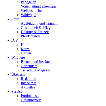
Papageien
Vogelhaltung allgemein
Wellensittiche
Wildvögel
Pferd
Ausbildung und Training
Gesundheit & Pflege
Haltung & Freizeit
Pferderassen
DIY
Hund
Katze
Garten
Wildtiere
Bienen und Insekten
Gartentiere
Tierschutz Magazin
Über uns
Redaktion
Interviews
Aktuelles
Service
Produkttests
Gewinnspiele