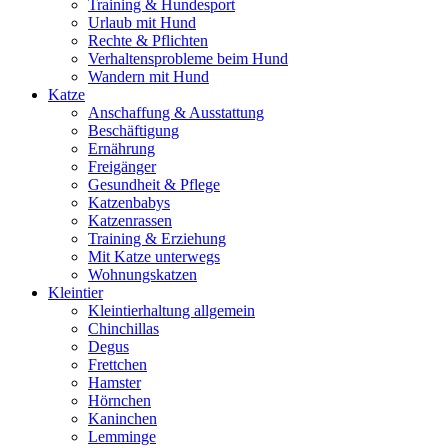
Training & Hundesport
Urlaub mit Hund
Rechte & Pflichten
Verhaltensprobleme beim Hund
Wandern mit Hund
Katze
Anschaffung & Ausstattung
Beschäftigung
Ernährung
Freigänger
Gesundheit & Pflege
Katzenbabys
Katzenrassen
Training & Erziehung
Mit Katze unterwegs
Wohnungskatzen
Kleintier
Kleintierhaltung allgemein
Chinchillas
Degus
Frettchen
Hamster
Hörnchen
Kaninchen
Lemminge