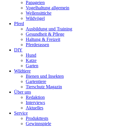
Papageien
Vogelhaltung allgemein
Wellensittiche
Wildvögel
Pferd
Ausbildung und Training
Gesundheit & Pflege
Haltung & Freizeit
Pferderassen
DIY
Hund
Katze
Garten
Wildtiere
Bienen und Insekten
Gartentiere
Tierschutz Magazin
Über uns
Redaktion
Interviews
Aktuelles
Service
Produkttests
Gewinnspiele