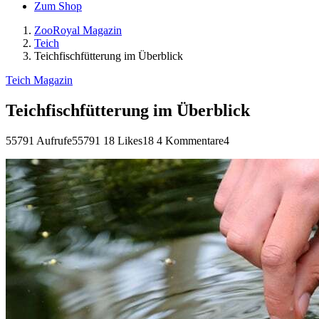
Zum Shop
ZooRoyal Magazin
Teich
Teichfischfütterung im Überblick
Teich Magazin
Teichfischfütterung im Überblick
55791 Aufrufe
55791
18 Likes
18
4 Kommentare
4