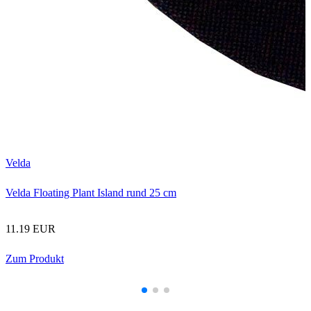
V
V
Velda
Velda Floating Plant Island rund 25 cm
11.19 EUR
Zum Produkt