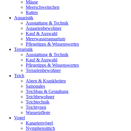
Mäuse
Meerschweinchen
Ratten
Aquaristik
Ausstattung & Technik
Aquarienbewohner
Kauf & Auswahl
Meerwasseraquarium
Pflegetipps & Wissenswertes
Terraristik
Ausstattung & Technik
Kauf & Auswahl
Pflegetipps & Wissenswertes
Terrarienbewohner
Teich
Algen & Krankheiten
Saisonales
Teichbau & Gestaltung
Teichbewohner
Teichtechnik
Teichtypen
Wasserpflege
Vogel
Kanarienvögel
Nymphensittich