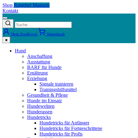
Shop
Ratgeber Magazin
Kontakt
Dein ZooRoyal
Warenkorb
✖
Hund
Anschaffung
Ausstattung
BARF für Hunde
Ernährung
Erziehung
Signale trainieren
Trainingshilfsmittel
Gesundheit & Pflege
Hunde im Einsatz
Hundewelpen
Hunderassen
Hundetricks
Hundetricks für Anfänger
Hundetricks für Fortgeschrittene
Hundetricks für Profis