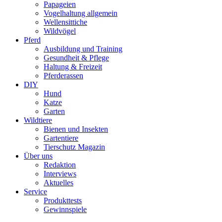
Papageien
Vogelhaltung allgemein
Wellensittiche
Wildvögel
Pferd
Ausbildung und Training
Gesundheit & Pflege
Haltung & Freizeit
Pferderassen
DIY
Hund
Katze
Garten
Wildtiere
Bienen und Insekten
Gartentiere
Tierschutz Magazin
Über uns
Redaktion
Interviews
Aktuelles
Service
Produkttests
Gewinnspiele