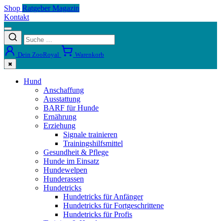
Shop
Ratgeber Magazin
Kontakt
Dein ZooRoyal
Warenkorb
✖
Hund
Anschaffung
Ausstattung
BARF für Hunde
Ernährung
Erziehung
Signale trainieren
Trainingshilfsmittel
Gesundheit & Pflege
Hunde im Einsatz
Hundewelpen
Hunderassen
Hundetricks
Hundetricks für Anfänger
Hundetricks für Fortgeschrittene
Hundetricks für Profis