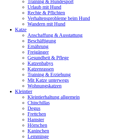
Training & Hundesport
Urlaub mit Hund
Rechte & Pflichten
Verhaltensprobleme beim Hund
Wandern mit Hund
Katze
Anschaffung & Ausstattung
Beschäftigung
Ernährung
Freigänger
Gesundheit & Pflege
Katzenbabys
Katzenrassen
Training & Erziehung
Mit Katze unterwegs
Wohnungskatzen
Kleintier
Kleintierhaltung allgemein
Chinchillas
Degus
Frettchen
Hamster
Hörnchen
Kaninchen
Lemminge