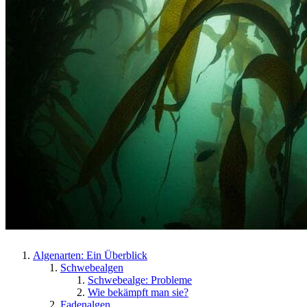
Algenarten: Ein Überblick
Schwebealgen
Schwebealge: Probleme
Wie bekämpft man sie?
Fadenalgen