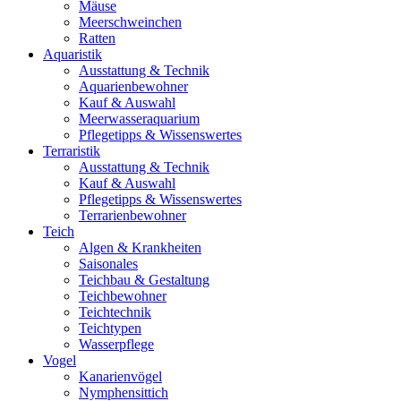
Mäuse
Meerschweinchen
Ratten
Aquaristik
Ausstattung & Technik
Aquarienbewohner
Kauf & Auswahl
Meerwasseraquarium
Pflegetipps & Wissenswertes
Terraristik
Ausstattung & Technik
Kauf & Auswahl
Pflegetipps & Wissenswertes
Terrarienbewohner
Teich
Algen & Krankheiten
Saisonales
Teichbau & Gestaltung
Teichbewohner
Teichtechnik
Teichtypen
Wasserpflege
Vogel
Kanarienvögel
Nymphensittich