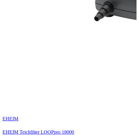
S
S
EHEIM
EHEIM Teichfilter LOOPpro 18000
1