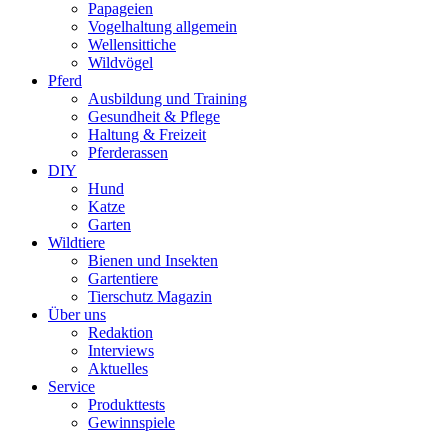
Papageien
Vogelhaltung allgemein
Wellensittiche
Wildvögel
Pferd
Ausbildung und Training
Gesundheit & Pflege
Haltung & Freizeit
Pferderassen
DIY
Hund
Katze
Garten
Wildtiere
Bienen und Insekten
Gartentiere
Tierschutz Magazin
Über uns
Redaktion
Interviews
Aktuelles
Service
Produkttests
Gewinnspiele