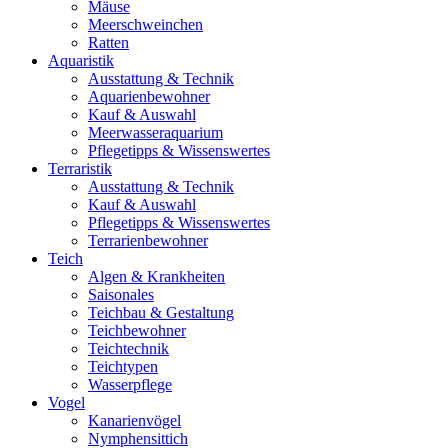
Mäuse
Meerschweinchen
Ratten
Aquaristik
Ausstattung & Technik
Aquarienbewohner
Kauf & Auswahl
Meerwasseraquarium
Pflegetipps & Wissenswertes
Terraristik
Ausstattung & Technik
Kauf & Auswahl
Pflegetipps & Wissenswertes
Terrarienbewohner
Teich
Algen & Krankheiten
Saisonales
Teichbau & Gestaltung
Teichbewohner
Teichtechnik
Teichtypen
Wasserpflege
Vogel
Kanarienvögel
Nymphensittich