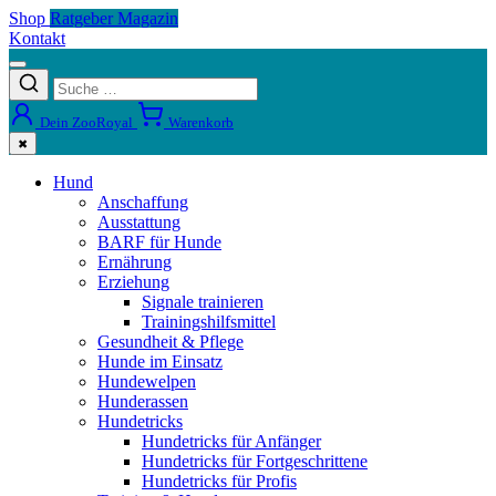
Shop
Ratgeber Magazin
Kontakt
Dein ZooRoyal
Warenkorb
✖
Hund
Anschaffung
Ausstattung
BARF für Hunde
Ernährung
Erziehung
Signale trainieren
Trainingshilfsmittel
Gesundheit & Pflege
Hunde im Einsatz
Hundewelpen
Hunderassen
Hundetricks
Hundetricks für Anfänger
Hundetricks für Fortgeschrittene
Hundetricks für Profis