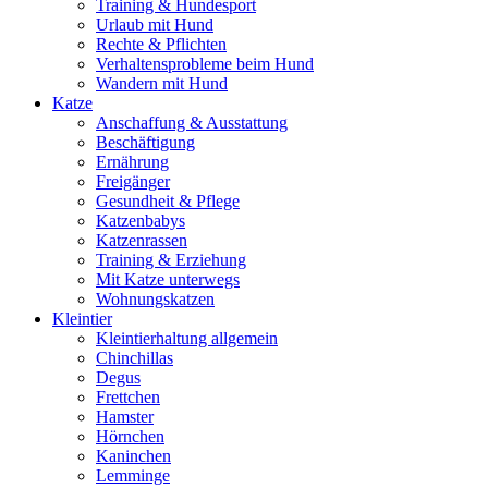
Training & Hundesport
Urlaub mit Hund
Rechte & Pflichten
Verhaltensprobleme beim Hund
Wandern mit Hund
Katze
Anschaffung & Ausstattung
Beschäftigung
Ernährung
Freigänger
Gesundheit & Pflege
Katzenbabys
Katzenrassen
Training & Erziehung
Mit Katze unterwegs
Wohnungskatzen
Kleintier
Kleintierhaltung allgemein
Chinchillas
Degus
Frettchen
Hamster
Hörnchen
Kaninchen
Lemminge