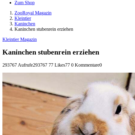
Zum Shop
ZooRoyal Magazin
Kleintier
Kaninchen
Kaninchen stubenrein erziehen
Kleintier Magazin
Kaninchen stubenrein erziehen
293767 Aufrufe
293767
77 Likes
77
0 Kommentare
0