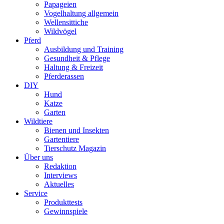
Papageien
Vogelhaltung allgemein
Wellensittiche
Wildvögel
Pferd
Ausbildung und Training
Gesundheit & Pflege
Haltung & Freizeit
Pferderassen
DIY
Hund
Katze
Garten
Wildtiere
Bienen und Insekten
Gartentiere
Tierschutz Magazin
Über uns
Redaktion
Interviews
Aktuelles
Service
Produkttests
Gewinnspiele