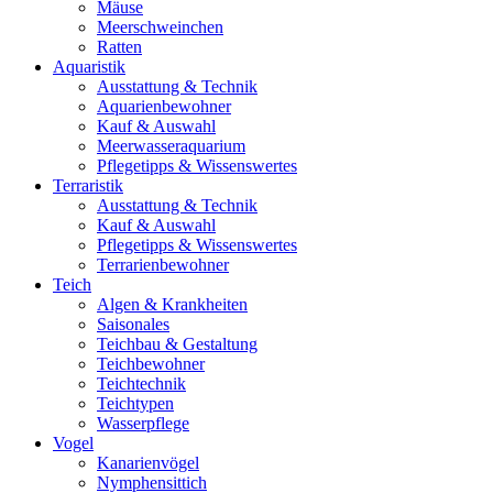
Mäuse
Meerschweinchen
Ratten
Aquaristik
Ausstattung & Technik
Aquarienbewohner
Kauf & Auswahl
Meerwasseraquarium
Pflegetipps & Wissenswertes
Terraristik
Ausstattung & Technik
Kauf & Auswahl
Pflegetipps & Wissenswertes
Terrarienbewohner
Teich
Algen & Krankheiten
Saisonales
Teichbau & Gestaltung
Teichbewohner
Teichtechnik
Teichtypen
Wasserpflege
Vogel
Kanarienvögel
Nymphensittich