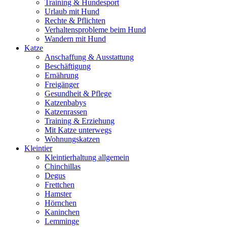
Training & Hundesport
Urlaub mit Hund
Rechte & Pflichten
Verhaltensprobleme beim Hund
Wandern mit Hund
Katze
Anschaffung & Ausstattung
Beschäftigung
Ernährung
Freigänger
Gesundheit & Pflege
Katzenbabys
Katzenrassen
Training & Erziehung
Mit Katze unterwegs
Wohnungskatzen
Kleintier
Kleintierhaltung allgemein
Chinchillas
Degus
Frettchen
Hamster
Hörnchen
Kaninchen
Lemminge