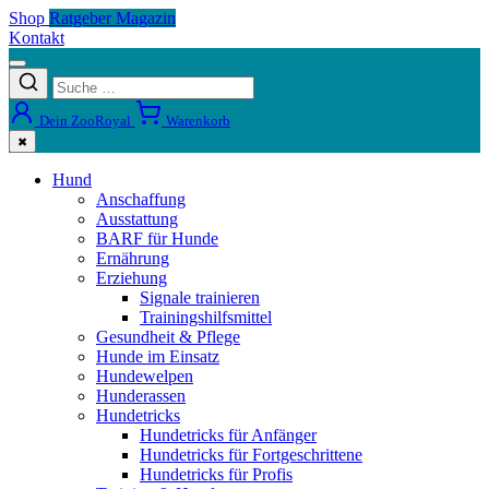
Shop
Ratgeber Magazin
Kontakt
Dein ZooRoyal
Warenkorb
✖
Hund
Anschaffung
Ausstattung
BARF für Hunde
Ernährung
Erziehung
Signale trainieren
Trainingshilfsmittel
Gesundheit & Pflege
Hunde im Einsatz
Hundewelpen
Hunderassen
Hundetricks
Hundetricks für Anfänger
Hundetricks für Fortgeschrittene
Hundetricks für Profis