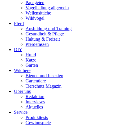
Papageien
Vogelhaltung allgemein
Wellensittiche
Wildvögel
Pferd
Ausbildung und Training
Gesundheit & Pflege
Haltung & Freizeit
Pferderassen
DIY
Hund
Katze
Garten
Wildtiere
Bienen und Insekten
Gartentiere
Tierschutz Magazin
Über uns
Redaktion
Interviews
Aktuelles
Service
Produkttests
Gewinnspiele