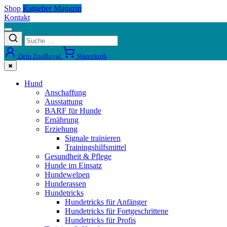
Shop
Ratgeber Magazin
Kontakt
Dein ZooRoyal
Warenkorb
✖
Hund
Anschaffung
Ausstattung
BARF für Hunde
Ernährung
Erziehung
Signale trainieren
Trainingshilfsmittel
Gesundheit & Pflege
Hunde im Einsatz
Hundewelpen
Hunderassen
Hundetricks
Hundetricks für Anfänger
Hundetricks für Fortgeschrittene
Hundetricks für Profis