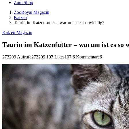
Zum Shop
ZooRoyal Magazin
Katzen
Taurin im Katzenfutter – warum ist es so wichtig?
Katzen Magazin
Taurin im Katzenfutter – warum ist es so 
273299 Aufrufe
273299
107 Likes
107
6 Kommentare
6