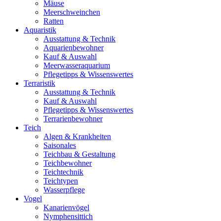
Mäuse
Meerschweinchen
Ratten
Aquaristik
Ausstattung & Technik
Aquarienbewohner
Kauf & Auswahl
Meerwasseraquarium
Pflegetipps & Wissenswertes
Terraristik
Ausstattung & Technik
Kauf & Auswahl
Pflegetipps & Wissenswertes
Terrarienbewohner
Teich
Algen & Krankheiten
Saisonales
Teichbau & Gestaltung
Teichbewohner
Teichtechnik
Teichtypen
Wasserpflege
Vogel
Kanarienvögel
Nymphensittich