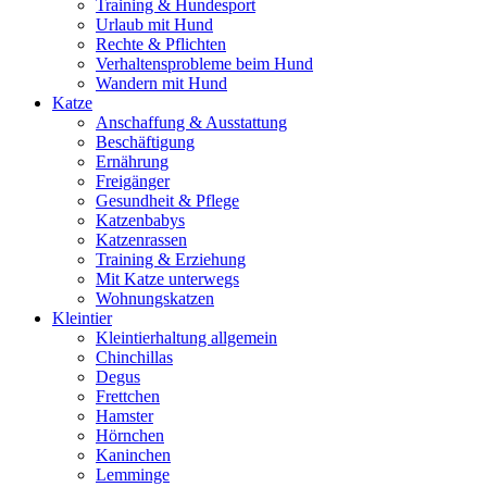
Training & Hundesport
Urlaub mit Hund
Rechte & Pflichten
Verhaltensprobleme beim Hund
Wandern mit Hund
Katze
Anschaffung & Ausstattung
Beschäftigung
Ernährung
Freigänger
Gesundheit & Pflege
Katzenbabys
Katzenrassen
Training & Erziehung
Mit Katze unterwegs
Wohnungskatzen
Kleintier
Kleintierhaltung allgemein
Chinchillas
Degus
Frettchen
Hamster
Hörnchen
Kaninchen
Lemminge