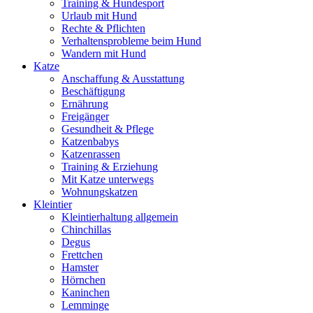
Training & Hundesport
Urlaub mit Hund
Rechte & Pflichten
Verhaltensprobleme beim Hund
Wandern mit Hund
Katze
Anschaffung & Ausstattung
Beschäftigung
Ernährung
Freigänger
Gesundheit & Pflege
Katzenbabys
Katzenrassen
Training & Erziehung
Mit Katze unterwegs
Wohnungskatzen
Kleintier
Kleintierhaltung allgemein
Chinchillas
Degus
Frettchen
Hamster
Hörnchen
Kaninchen
Lemminge