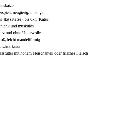
auskatze
rspielt, neugierig, intelligent
s 4kg (Katze), bis 6kg (Kater)
hlank und muskulös
rz und ohne Unterwolle
oß, leicht mandelförmig
rzhaarkatze
ssfutter mit hohem Fleischanteil oder frisches Fleisch