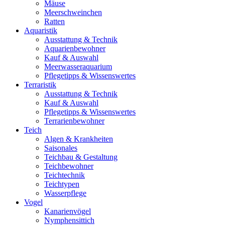
Mäuse
Meerschweinchen
Ratten
Aquaristik
Ausstattung & Technik
Aquarienbewohner
Kauf & Auswahl
Meerwasseraquarium
Pflegetipps & Wissenswertes
Terraristik
Ausstattung & Technik
Kauf & Auswahl
Pflegetipps & Wissenswertes
Terrarienbewohner
Teich
Algen & Krankheiten
Saisonales
Teichbau & Gestaltung
Teichbewohner
Teichtechnik
Teichtypen
Wasserpflege
Vogel
Kanarienvögel
Nymphensittich