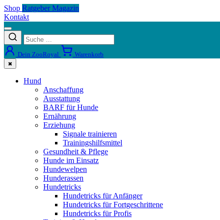
Shop
Ratgeber Magazin
Kontakt
Dein ZooRoyal
Warenkorb
✖
Hund
Anschaffung
Ausstattung
BARF für Hunde
Ernährung
Erziehung
Signale trainieren
Trainingshilfsmittel
Gesundheit & Pflege
Hunde im Einsatz
Hundewelpen
Hunderassen
Hundetricks
Hundetricks für Anfänger
Hundetricks für Fortgeschrittene
Hundetricks für Profis