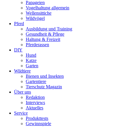
Papageien
Vogelhaltung allgemein
Wellensittiche
Wildvögel
Pferd
Ausbildung und Training
Gesundheit & Pflege
Haltung & Freizeit
Pferderassen
DIY
Hund
Katze
Garten
Wildtiere
Bienen und Insekten
Gartentiere
Tierschutz Magazin
Über uns
Redaktion
Interviews
Aktuelles
Service
Produkttests
Gewinnspiele