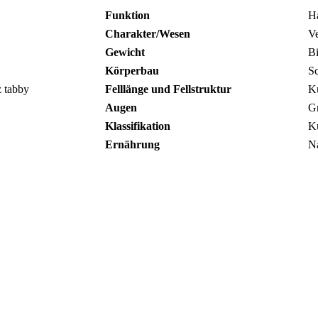
Funktion
H
Charakter/Wesen
Ve
Gewicht
Bi
Körperbau
Sc
z tabby
Felllänge und Fellstruktur
Ku
Augen
Gr
Klassifikation
Ku
Ernährung
Na