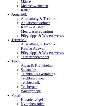
Mäuse
Meerschweinchen
Ratten
Aquaristik
Ausstattung & Technik
Aquarienbewohner
Kauf & Auswahl
Meerwasseraquarium
Pflegetipps & Wissenswertes
Terraristik
Ausstattung & Technik
Kauf & Auswahl
Pflegetipps & Wissenswertes
Terrarienbewohner
Teich
Algen & Krankheiten
Saisonales
Teichbau & Gestaltung
Teichbewohner
Teichtechnik
Teichtypen
Wasserpflege
Vogel
Kanarienvögel
Nymphensittich