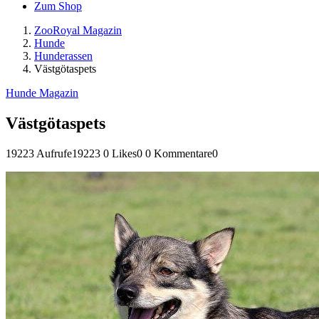
Zum Shop
ZooRoyal Magazin
Hunde
Hunderassen
Västgötaspets
Hunde Magazin
Västgötaspets
19223 Aufrufe
19223
0 Likes
0
0 Kommentare
0