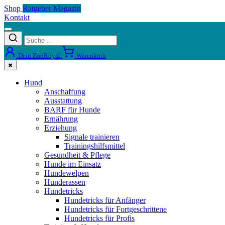
Shop
Ratgeber Magazin
Kontakt
Dein ZooRoyal
Warenkorb
✖
Hund
Anschaffung
Ausstattung
BARF für Hunde
Ernährung
Erziehung
Signale trainieren
Trainingshilfsmittel
Gesundheit & Pflege
Hunde im Einsatz
Hundewelpen
Hunderassen
Hundetricks
Hundetricks für Anfänger
Hundetricks für Fortgeschrittene
Hundetricks für Profis