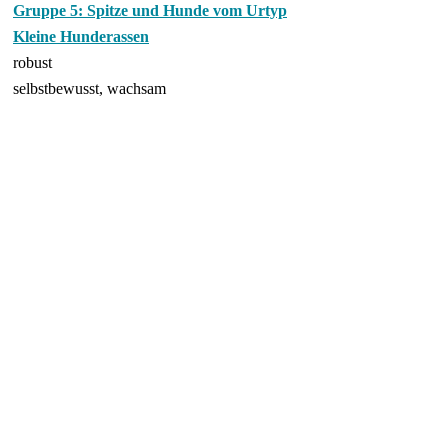
Gruppe 5: Spitze und Hunde vom Urtyp
Kleine Hunderassen
robust
selbstbewusst, wachsam