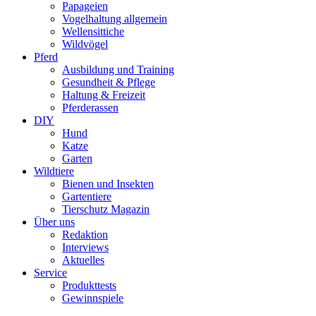
Papageien
Vogelhaltung allgemein
Wellensittiche
Wildvögel
Pferd
Ausbildung und Training
Gesundheit & Pflege
Haltung & Freizeit
Pferderassen
DIY
Hund
Katze
Garten
Wildtiere
Bienen und Insekten
Gartentiere
Tierschutz Magazin
Über uns
Redaktion
Interviews
Aktuelles
Service
Produkttests
Gewinnspiele