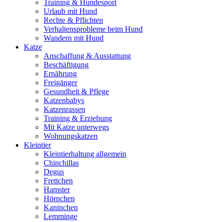
Training & Hundesport
Urlaub mit Hund
Rechte & Pflichten
Verhaltensprobleme beim Hund
Wandern mit Hund
Katze
Anschaffung & Ausstattung
Beschäftigung
Ernährung
Freigänger
Gesundheit & Pflege
Katzenbabys
Katzenrassen
Training & Erziehung
Mit Katze unterwegs
Wohnungskatzen
Kleintier
Kleintierhaltung allgemein
Chinchillas
Degus
Frettchen
Hamster
Hörnchen
Kaninchen
Lemminge