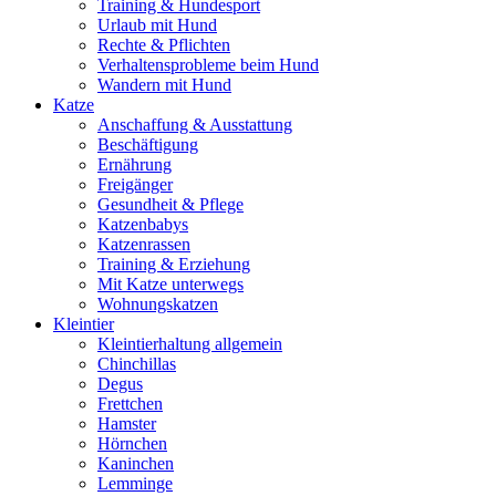
Training & Hundesport
Urlaub mit Hund
Rechte & Pflichten
Verhaltensprobleme beim Hund
Wandern mit Hund
Katze
Anschaffung & Ausstattung
Beschäftigung
Ernährung
Freigänger
Gesundheit & Pflege
Katzenbabys
Katzenrassen
Training & Erziehung
Mit Katze unterwegs
Wohnungskatzen
Kleintier
Kleintierhaltung allgemein
Chinchillas
Degus
Frettchen
Hamster
Hörnchen
Kaninchen
Lemminge