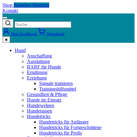
Shop
Ratgeber Magazin
Kontakt
Dein ZooRoyal
Warenkorb
✖
Hund
Anschaffung
Ausstattung
BARF für Hunde
Ernährung
Erziehung
Signale trainieren
Trainingshilfsmittel
Gesundheit & Pflege
Hunde im Einsatz
Hundewelpen
Hunderassen
Hundetricks
Hundetricks für Anfänger
Hundetricks für Fortgeschrittene
Hundetricks für Profis