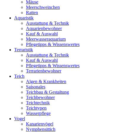
Mäuse
Meerschweinchen
Ratten
Aquaristik
Ausstattung & Technik
Aquarienbewohner
Kauf & Auswahl
Meerwasseraquarium
Pflegetipps & Wissenswertes
Terraristik
Ausstattung & Technik
Kauf & Auswahl
Pflegetipps & Wissenswertes
Terrarienbewohner
Teich
Algen & Krankheiten
Saisonales
Teichbau & Gestaltung
Teichbewohner
Teichtechnik
Teichtypen
Wasserpflege
Vogel
Kanarienvögel
Nymphensittich