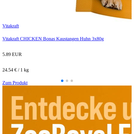
a
Vitakraft
Vitakraft CHICKEN Bonas Kaustangen Huhn 3x80g
5.89 EUR
24.54 € / 1 kg
Zum Produkt