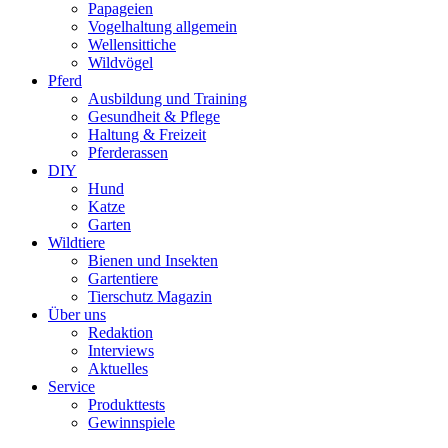
Papageien
Vogelhaltung allgemein
Wellensittiche
Wildvögel
Pferd
Ausbildung und Training
Gesundheit & Pflege
Haltung & Freizeit
Pferderassen
DIY
Hund
Katze
Garten
Wildtiere
Bienen und Insekten
Gartentiere
Tierschutz Magazin
Über uns
Redaktion
Interviews
Aktuelles
Service
Produkttests
Gewinnspiele