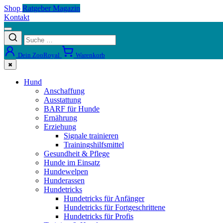
Shop
Ratgeber Magazin
Kontakt
Dein ZooRoyal
Warenkorb
✖
Hund
Anschaffung
Ausstattung
BARF für Hunde
Ernährung
Erziehung
Signale trainieren
Trainingshilfsmittel
Gesundheit & Pflege
Hunde im Einsatz
Hundewelpen
Hunderassen
Hundetricks
Hundetricks für Anfänger
Hundetricks für Fortgeschrittene
Hundetricks für Profis