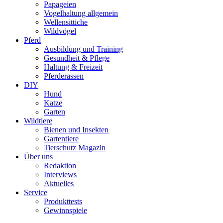
Papageien
Vogelhaltung allgemein
Wellensittiche
Wildvögel
Pferd
Ausbildung und Training
Gesundheit & Pflege
Haltung & Freizeit
Pferderassen
DIY
Hund
Katze
Garten
Wildtiere
Bienen und Insekten
Gartentiere
Tierschutz Magazin
Über uns
Redaktion
Interviews
Aktuelles
Service
Produkttests
Gewinnspiele