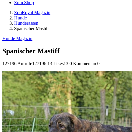
Zum Shop
ZooRoyal Magazin
Hunde
Hunderassen
Spanischer Mastiff
Hunde Magazin
Spanischer Mastiff
127196 Aufrufe
127196
13 Likes
13
0 Kommentare
0