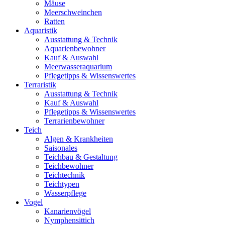
Mäuse
Meerschweinchen
Ratten
Aquaristik
Ausstattung & Technik
Aquarienbewohner
Kauf & Auswahl
Meerwasseraquarium
Pflegetipps & Wissenswertes
Terraristik
Ausstattung & Technik
Kauf & Auswahl
Pflegetipps & Wissenswertes
Terrarienbewohner
Teich
Algen & Krankheiten
Saisonales
Teichbau & Gestaltung
Teichbewohner
Teichtechnik
Teichtypen
Wasserpflege
Vogel
Kanarienvögel
Nymphensittich