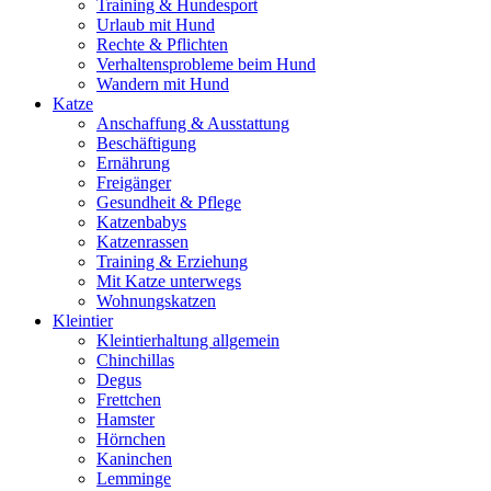
Training & Hundesport
Urlaub mit Hund
Rechte & Pflichten
Verhaltensprobleme beim Hund
Wandern mit Hund
Katze
Anschaffung & Ausstattung
Beschäftigung
Ernährung
Freigänger
Gesundheit & Pflege
Katzenbabys
Katzenrassen
Training & Erziehung
Mit Katze unterwegs
Wohnungskatzen
Kleintier
Kleintierhaltung allgemein
Chinchillas
Degus
Frettchen
Hamster
Hörnchen
Kaninchen
Lemminge