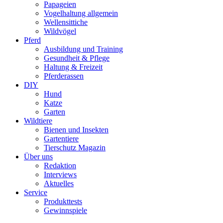
Papageien
Vogelhaltung allgemein
Wellensittiche
Wildvögel
Pferd
Ausbildung und Training
Gesundheit & Pflege
Haltung & Freizeit
Pferderassen
DIY
Hund
Katze
Garten
Wildtiere
Bienen und Insekten
Gartentiere
Tierschutz Magazin
Über uns
Redaktion
Interviews
Aktuelles
Service
Produkttests
Gewinnspiele