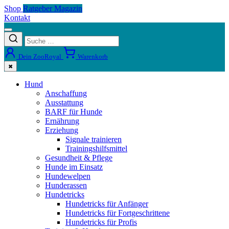
Shop
Ratgeber Magazin
Kontakt
Dein ZooRoyal
Warenkorb
✖
Hund
Anschaffung
Ausstattung
BARF für Hunde
Ernährung
Erziehung
Signale trainieren
Trainingshilfsmittel
Gesundheit & Pflege
Hunde im Einsatz
Hundewelpen
Hunderassen
Hundetricks
Hundetricks für Anfänger
Hundetricks für Fortgeschrittene
Hundetricks für Profis