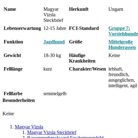
Name
Magyar
Herkunft
Ungarn
Vizsla
Steckbrief
Lebenserwartung
12-15 Jahre
FCI-Standard
Gruppe 7:
Vorstehhunde
Funktion
Jagdhund
Größe
Mittelgroße
Hunderassen
Gewicht
18-30 kg
Häufige
Keine
Krankheiten
Felllänge
kurz
Charakter/Wesen
lebhaft,
freundlich,
ausgeglichen,
intelligent, agil
Fellfarbe
semmelgelb
Besonderheiten
Keine
Magyar Vizsla
Magyar Vizsla Steckbrief
Rassenmerkmale und Erscheinungsbild