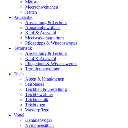
Mäuse
Meerschweinchen
Ratten
Aquaristik
Ausstattung & Technik
Aquarienbewohner
Kauf & Auswahl
Meerwasseraquarium
Pflegetipps & Wissenswertes
Terraristik
Ausstattung & Technik
Kauf & Auswahl
Pflegetipps & Wissenswertes
Terrarienbewohner
Teich
Algen & Krankheiten
Saisonales
Teichbau & Gestaltung
Teichbewohner
Teichtechnik
Teichtypen
Wasserpflege
Vogel
Kanarienvögel
Nymphensittich