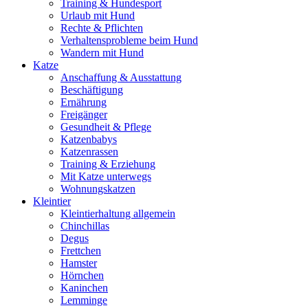
Training & Hundesport
Urlaub mit Hund
Rechte & Pflichten
Verhaltensprobleme beim Hund
Wandern mit Hund
Katze
Anschaffung & Ausstattung
Beschäftigung
Ernährung
Freigänger
Gesundheit & Pflege
Katzenbabys
Katzenrassen
Training & Erziehung
Mit Katze unterwegs
Wohnungskatzen
Kleintier
Kleintierhaltung allgemein
Chinchillas
Degus
Frettchen
Hamster
Hörnchen
Kaninchen
Lemminge