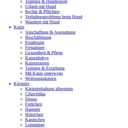
Training & Hundesport
Urlaub mit Hund
Rechte & Pflichten
Verhaltensprobleme beim Hund
Wandern mit Hund
Katze
Anschaffung & Ausstattung
Beschäftigung
Ernährung
Freigänger
Gesundheit & Pflege
Katzenbabys
Katzenrassen
Training & Erziehung
Mit Katze unterwegs
Wohnungskatzen
Kleintier
Kleintierhaltung allgemein
Chinchillas
Degus
Frettchen
Hamster
Hörnchen
Kaninchen
Lemminge