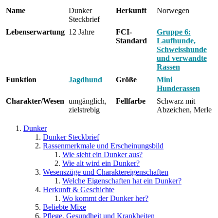
Name
Dunker
Herkunft
Norwegen
Steckbrief
Lebenserwartung
12 Jahre
FCI-
Gruppe 6:
Standard
Laufhunde,
Schweisshunde
und verwandte
Rassen
Funktion
Jagdhund
Größe
Mini
Hunderassen
Charakter/Wesen
umgänglich,
Fellfarbe
Schwarz mit
zielstrebig
Abzeichen, Merle
Dunker
Dunker Steckbrief
Rassenmerkmale und Erscheinungsbild
Wie sieht ein Dunker aus?
Wie alt wird ein Dunker?
Wesenszüge und Charaktereigenschaften
Welche Eigenschaften hat ein Dunker?
Herkunft & Geschichte
Wo kommt der Dunker her?
Beliebte Mixe
Pflege, Gesundheit und Krankheiten