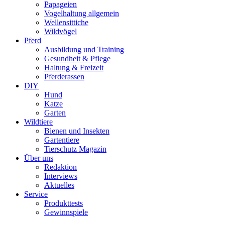
Papageien
Vogelhaltung allgemein
Wellensittiche
Wildvögel
Pferd
Ausbildung und Training
Gesundheit & Pflege
Haltung & Freizeit
Pferderassen
DIY
Hund
Katze
Garten
Wildtiere
Bienen und Insekten
Gartentiere
Tierschutz Magazin
Über uns
Redaktion
Interviews
Aktuelles
Service
Produkttests
Gewinnspiele