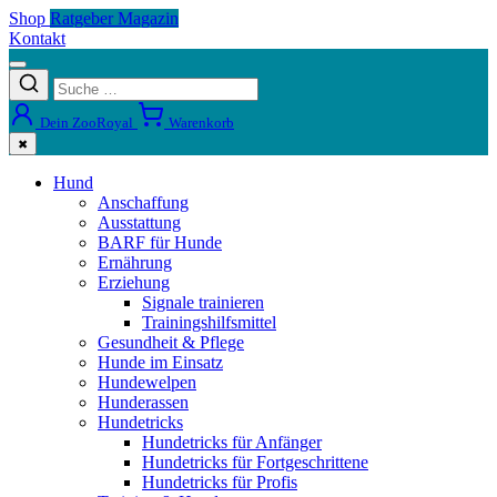
Shop
Ratgeber Magazin
Kontakt
Dein ZooRoyal
Warenkorb
✖
Hund
Anschaffung
Ausstattung
BARF für Hunde
Ernährung
Erziehung
Signale trainieren
Trainingshilfsmittel
Gesundheit & Pflege
Hunde im Einsatz
Hundewelpen
Hunderassen
Hundetricks
Hundetricks für Anfänger
Hundetricks für Fortgeschrittene
Hundetricks für Profis