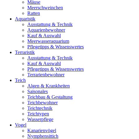
Mäuse
Meerschweinchen
Ratten
Aquaristik
Ausstattung & Technik
Aquarienbewohner
Kauf & Auswahl
Meerwasseraquarium
Pflegetipps & Wissenswertes
Terraristik
Ausstattung & Technik
Kauf & Auswahl
Pflegetipps & Wissenswertes
Terrarienbewohner
Teich
Algen & Krankheiten
Saisonales
Teichbau & Gestaltung
Teichbewohner
Teichtechnik
Teichtypen
Wasserpflege
Vogel
Kanarienvögel
Nymphensittich