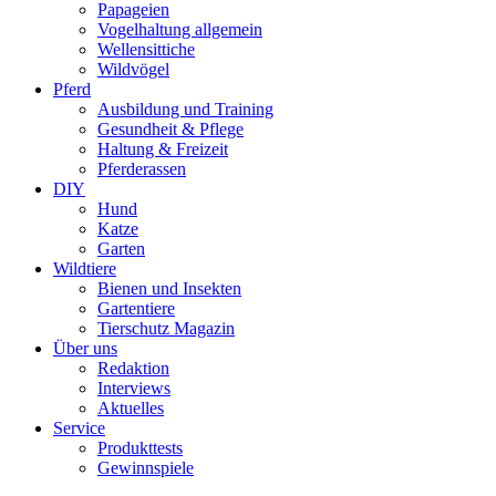
Papageien
Vogelhaltung allgemein
Wellensittiche
Wildvögel
Pferd
Ausbildung und Training
Gesundheit & Pflege
Haltung & Freizeit
Pferderassen
DIY
Hund
Katze
Garten
Wildtiere
Bienen und Insekten
Gartentiere
Tierschutz Magazin
Über uns
Redaktion
Interviews
Aktuelles
Service
Produkttests
Gewinnspiele