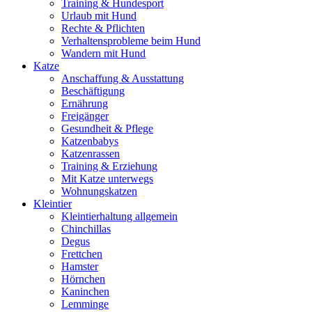
Training & Hundesport
Urlaub mit Hund
Rechte & Pflichten
Verhaltensprobleme beim Hund
Wandern mit Hund
Katze
Anschaffung & Ausstattung
Beschäftigung
Ernährung
Freigänger
Gesundheit & Pflege
Katzenbabys
Katzenrassen
Training & Erziehung
Mit Katze unterwegs
Wohnungskatzen
Kleintier
Kleintierhaltung allgemein
Chinchillas
Degus
Frettchen
Hamster
Hörnchen
Kaninchen
Lemminge