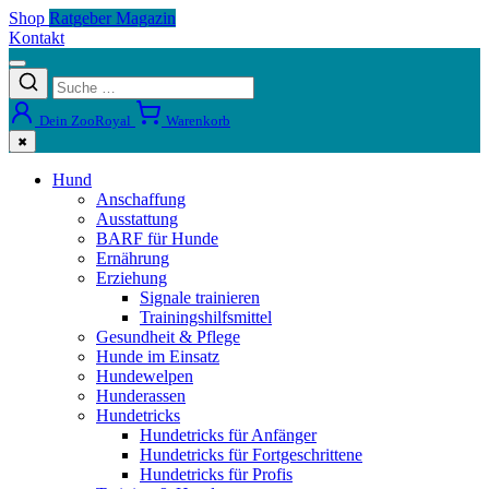
Shop
Ratgeber Magazin
Kontakt
Dein ZooRoyal
Warenkorb
✖
Hund
Anschaffung
Ausstattung
BARF für Hunde
Ernährung
Erziehung
Signale trainieren
Trainingshilfsmittel
Gesundheit & Pflege
Hunde im Einsatz
Hundewelpen
Hunderassen
Hundetricks
Hundetricks für Anfänger
Hundetricks für Fortgeschrittene
Hundetricks für Profis