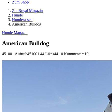
Zum Shop
ZooRoyal Magazin
Hunde
Hunderassen
American Bulldog
Hunde Magazin
American Bulldog
451001 Aufrufe
451001
44 Likes
44
10 Kommentare
10