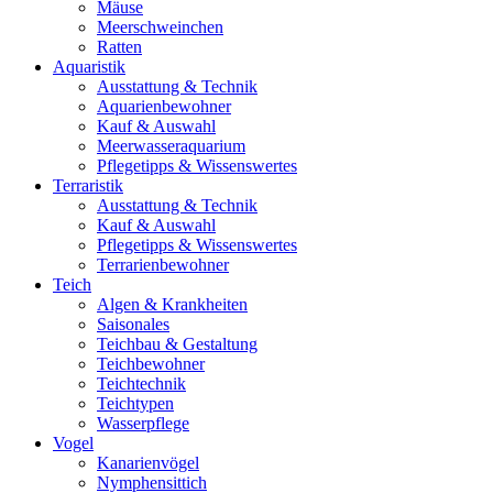
Mäuse
Meerschweinchen
Ratten
Aquaristik
Ausstattung & Technik
Aquarienbewohner
Kauf & Auswahl
Meerwasseraquarium
Pflegetipps & Wissenswertes
Terraristik
Ausstattung & Technik
Kauf & Auswahl
Pflegetipps & Wissenswertes
Terrarienbewohner
Teich
Algen & Krankheiten
Saisonales
Teichbau & Gestaltung
Teichbewohner
Teichtechnik
Teichtypen
Wasserpflege
Vogel
Kanarienvögel
Nymphensittich