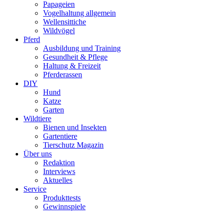
Papageien
Vogelhaltung allgemein
Wellensittiche
Wildvögel
Pferd
Ausbildung und Training
Gesundheit & Pflege
Haltung & Freizeit
Pferderassen
DIY
Hund
Katze
Garten
Wildtiere
Bienen und Insekten
Gartentiere
Tierschutz Magazin
Über uns
Redaktion
Interviews
Aktuelles
Service
Produkttests
Gewinnspiele