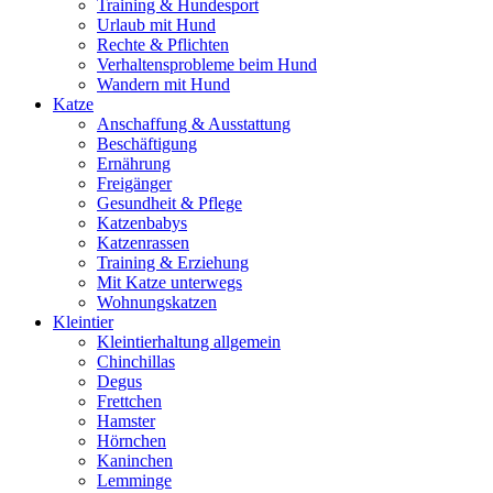
Training & Hundesport
Urlaub mit Hund
Rechte & Pflichten
Verhaltensprobleme beim Hund
Wandern mit Hund
Katze
Anschaffung & Ausstattung
Beschäftigung
Ernährung
Freigänger
Gesundheit & Pflege
Katzenbabys
Katzenrassen
Training & Erziehung
Mit Katze unterwegs
Wohnungskatzen
Kleintier
Kleintierhaltung allgemein
Chinchillas
Degus
Frettchen
Hamster
Hörnchen
Kaninchen
Lemminge