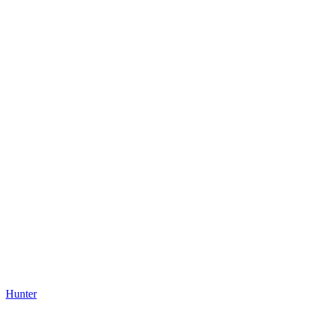
T
T
Hunter