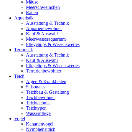
Mäuse
Meerschweinchen
Ratten
Aquaristik
Ausstattung & Technik
Aquarienbewohner
Kauf & Auswahl
Meerwasseraquarium
Pflegetipps & Wissenswertes
Terraristik
Ausstattung & Technik
Kauf & Auswahl
Pflegetipps & Wissenswertes
Terrarienbewohner
Teich
Algen & Krankheiten
Saisonales
Teichbau & Gestaltung
Teichbewohner
Teichtechnik
Teichtypen
Wasserpflege
Vogel
Kanarienvögel
Nymphensittich