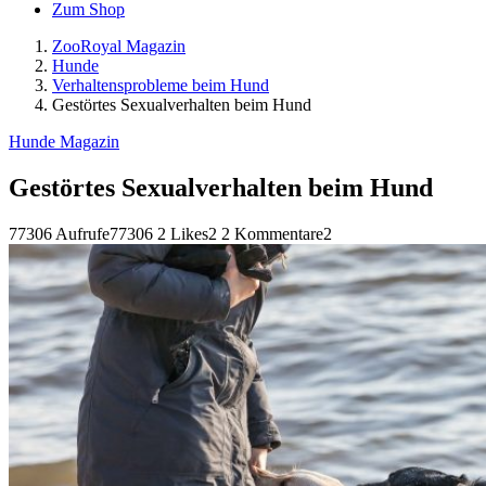
Zum Shop
ZooRoyal Magazin
Hunde
Verhaltensprobleme beim Hund
Gestörtes Sexualverhalten beim Hund
Hunde Magazin
Gestörtes Sexualverhalten beim Hund
77306 Aufrufe
77306
2 Likes
2
2 Kommentare
2