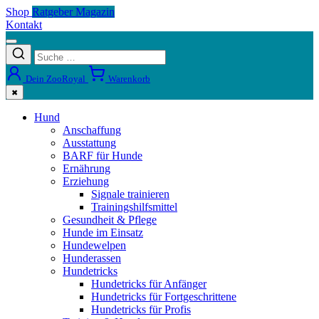
Shop
Ratgeber Magazin
Kontakt
Dein ZooRoyal
Warenkorb
✖
Hund
Anschaffung
Ausstattung
BARF für Hunde
Ernährung
Erziehung
Signale trainieren
Trainingshilfsmittel
Gesundheit & Pflege
Hunde im Einsatz
Hundewelpen
Hunderassen
Hundetricks
Hundetricks für Anfänger
Hundetricks für Fortgeschrittene
Hundetricks für Profis