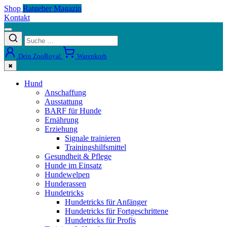
Shop
Ratgeber Magazin
Kontakt
Dein ZooRoyal
Warenkorb
✖
Hund
Anschaffung
Ausstattung
BARF für Hunde
Ernährung
Erziehung
Signale trainieren
Trainingshilfsmittel
Gesundheit & Pflege
Hunde im Einsatz
Hundewelpen
Hunderassen
Hundetricks
Hundetricks für Anfänger
Hundetricks für Fortgeschrittene
Hundetricks für Profis