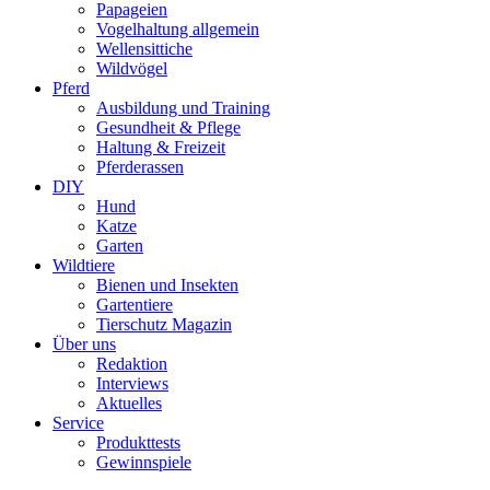
Papageien
Vogelhaltung allgemein
Wellensittiche
Wildvögel
Pferd
Ausbildung und Training
Gesundheit & Pflege
Haltung & Freizeit
Pferderassen
DIY
Hund
Katze
Garten
Wildtiere
Bienen und Insekten
Gartentiere
Tierschutz Magazin
Über uns
Redaktion
Interviews
Aktuelles
Service
Produkttests
Gewinnspiele