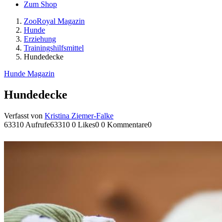
Zum Shop
ZooRoyal Magazin
Hunde
Erziehung
Trainingshilfsmittel
Hundedecke
Hunde Magazin
Hundedecke
Verfasst von
Kristina Ziemer-Falke
63310 Aufrufe
63310
0 Likes
0
0 Kommentare
0