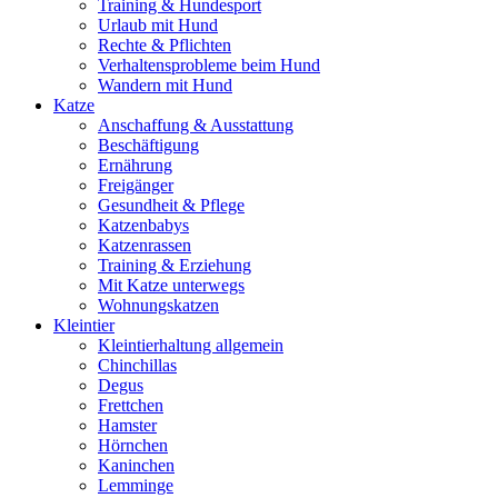
Training & Hundesport
Urlaub mit Hund
Rechte & Pflichten
Verhaltensprobleme beim Hund
Wandern mit Hund
Katze
Anschaffung & Ausstattung
Beschäftigung
Ernährung
Freigänger
Gesundheit & Pflege
Katzenbabys
Katzenrassen
Training & Erziehung
Mit Katze unterwegs
Wohnungskatzen
Kleintier
Kleintierhaltung allgemein
Chinchillas
Degus
Frettchen
Hamster
Hörnchen
Kaninchen
Lemminge