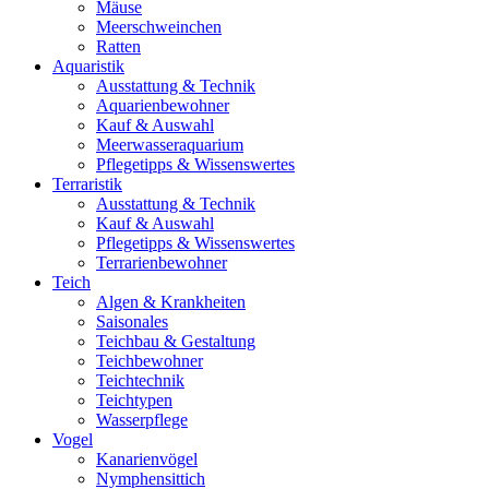
Mäuse
Meerschweinchen
Ratten
Aquaristik
Ausstattung & Technik
Aquarienbewohner
Kauf & Auswahl
Meerwasseraquarium
Pflegetipps & Wissenswertes
Terraristik
Ausstattung & Technik
Kauf & Auswahl
Pflegetipps & Wissenswertes
Terrarienbewohner
Teich
Algen & Krankheiten
Saisonales
Teichbau & Gestaltung
Teichbewohner
Teichtechnik
Teichtypen
Wasserpflege
Vogel
Kanarienvögel
Nymphensittich