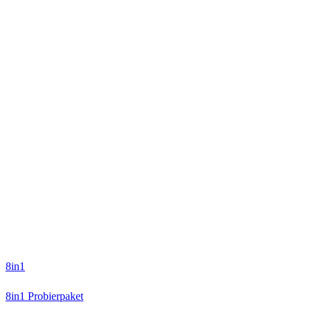
8in1
8in1 Probierpaket