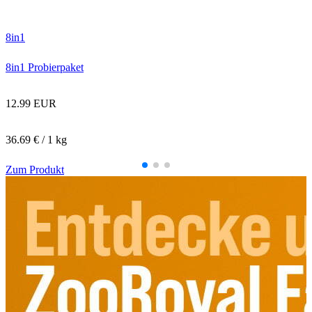
C
8in1
8in1 Probierpaket
12.99 EUR
36.69 € / 1 kg
Zum Produkt