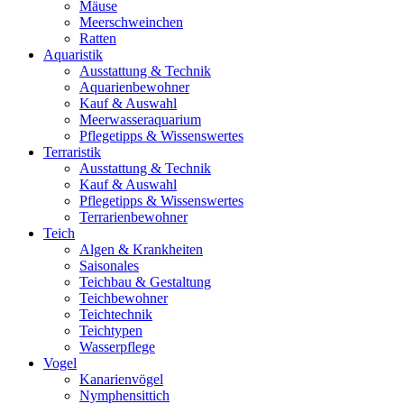
Mäuse
Meerschweinchen
Ratten
Aquaristik
Ausstattung & Technik
Aquarienbewohner
Kauf & Auswahl
Meerwasseraquarium
Pflegetipps & Wissenswertes
Terraristik
Ausstattung & Technik
Kauf & Auswahl
Pflegetipps & Wissenswertes
Terrarienbewohner
Teich
Algen & Krankheiten
Saisonales
Teichbau & Gestaltung
Teichbewohner
Teichtechnik
Teichtypen
Wasserpflege
Vogel
Kanarienvögel
Nymphensittich