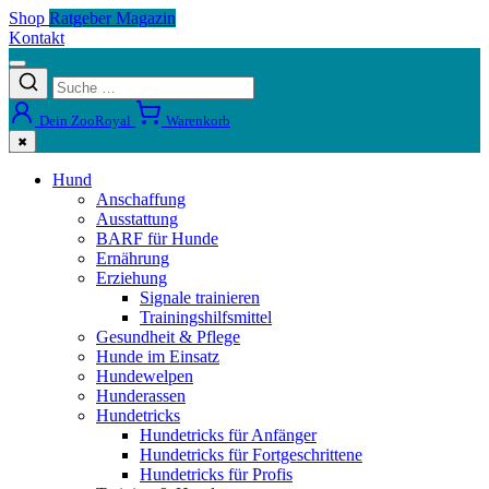
Shop
Ratgeber Magazin
Kontakt
Dein ZooRoyal
Warenkorb
✖
Hund
Anschaffung
Ausstattung
BARF für Hunde
Ernährung
Erziehung
Signale trainieren
Trainingshilfsmittel
Gesundheit & Pflege
Hunde im Einsatz
Hundewelpen
Hunderassen
Hundetricks
Hundetricks für Anfänger
Hundetricks für Fortgeschrittene
Hundetricks für Profis