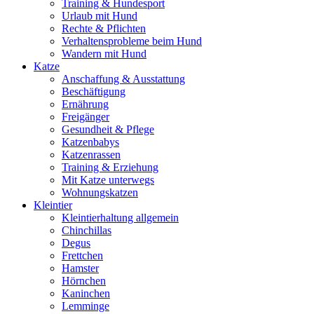
Training & Hundesport
Urlaub mit Hund
Rechte & Pflichten
Verhaltensprobleme beim Hund
Wandern mit Hund
Katze
Anschaffung & Ausstattung
Beschäftigung
Ernährung
Freigänger
Gesundheit & Pflege
Katzenbabys
Katzenrassen
Training & Erziehung
Mit Katze unterwegs
Wohnungskatzen
Kleintier
Kleintierhaltung allgemein
Chinchillas
Degus
Frettchen
Hamster
Hörnchen
Kaninchen
Lemminge