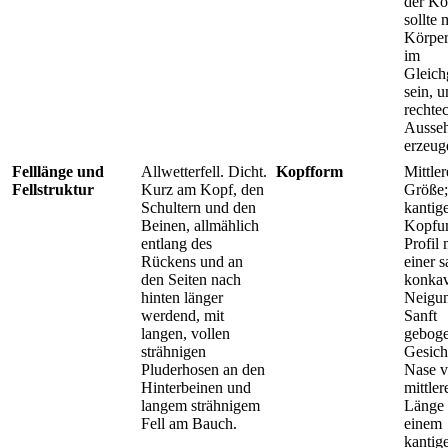
der Kö
sollte 
Körper
im
Gleich
sein, 
rechte
Ausse
erzeug
Felllänge und
Allwetterfell. Dicht.
Kopfform
Mittler
Fellstruktur
Kurz am Kopf, den
Größe;
Schultern und den
kantig
Beinen, allmählich
Kopfum
entlang des
Profil 
Rückens und an
einer s
den Seiten nach
konka
hinten länger
Neigu
werdend, mit
Sanft
langen, vollen
geboge
strähnigen
Gesich
Pluderhosen an den
Nase 
Hinterbeinen und
mittler
langem strähnigem
Länge
Fell am Bauch.
einem
kantig