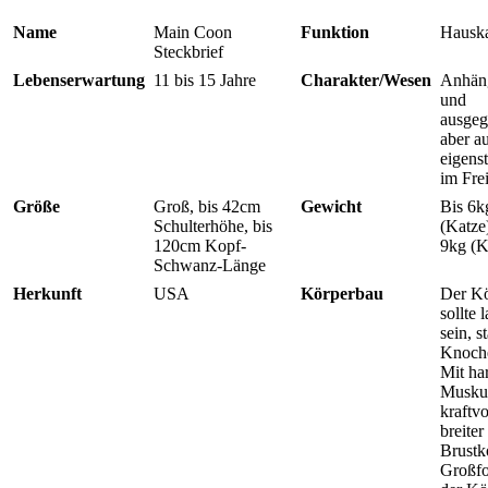
Name
Main Coon
Funktion
Hauska
Steckbrief
Lebenserwartung
11 bis 15 Jahre
Charakter/Wesen
Anhän
und
ausgeg
aber a
eigens
im Fre
Größe
Groß, bis 42cm
Gewicht
Bis 6k
Schulterhöhe, bis
(Katze)
120cm Kopf-
9kg (K
Schwanz-Länge
Herkunft
USA
Körperbau
Der Ko
sollte 
sein, s
Knoch
Mit har
Muskul
kraftvo
breiter
Brustk
Großfo