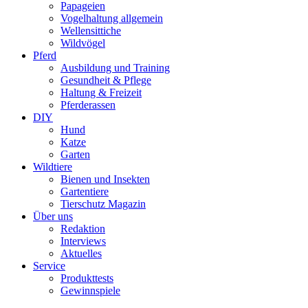
Papageien
Vogelhaltung allgemein
Wellensittiche
Wildvögel
Pferd
Ausbildung und Training
Gesundheit & Pflege
Haltung & Freizeit
Pferderassen
DIY
Hund
Katze
Garten
Wildtiere
Bienen und Insekten
Gartentiere
Tierschutz Magazin
Über uns
Redaktion
Interviews
Aktuelles
Service
Produkttests
Gewinnspiele