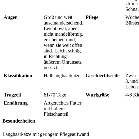
Umriss
Schnau
Augen
Groß und weit
Pflege
Wöchen
auseinanderstehend.
Bürste
Leicht oval, aber
nicht mandelförmig,
erscheinen rund,
wenn sie weit offen
sind. Leicht schräg
in Richtung
äußerem Ohransatz
gesetzt.
Klassifikation
Halblanghaarkatze
Geschlechtsreife
Zwisc
3. und 
Leben
Tragzeit
61-70 Tage
Wurfgröße
4-6 Ki
Ernährung
Artgerechtes Futter
mit hohem
Fleischanteil
Besonderheiten
Langhaarkatze mit geringem Pflegeaufwand