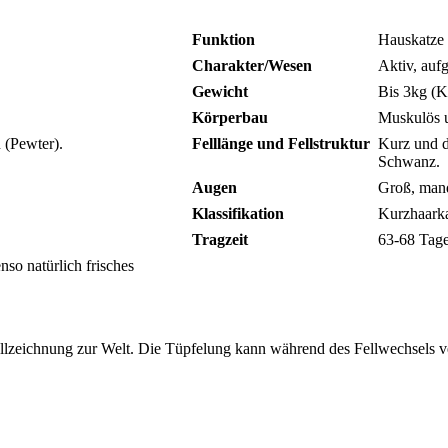
Funktion
Hauskatze
Charakter/Wesen
Aktiv, aufg
Gewicht
Bis 3kg (Ka
Körperbau
Muskulös 
 (Pewter).
Felllänge und Fellstruktur
Kurz und d
Schwanz.
Augen
Groß, mande
Klassifikation
Kurzhaark
Tragzeit
63-68 Tag
nso natürlich frisches
llzeichnung zur Welt. Die Tüpfelung kann während des Fellwechsels v