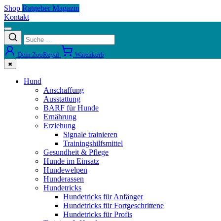
Shop
Ratgeber Magazin
Kontakt
Dein ZooRoyal
Warenkorb
✖
Hund
Anschaffung
Ausstattung
BARF für Hunde
Ernährung
Erziehung
Signale trainieren
Trainingshilfsmittel
Gesundheit & Pflege
Hunde im Einsatz
Hundewelpen
Hunderassen
Hundetricks
Hundetricks für Anfänger
Hundetricks für Fortgeschrittene
Hundetricks für Profis