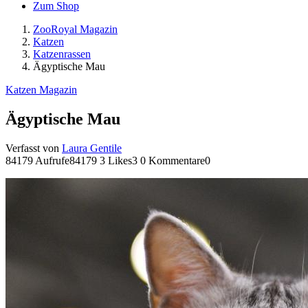
Zum Shop
ZooRoyal Magazin
Katzen
Katzenrassen
Ägyptische Mau
Katzen Magazin
Ägyptische Mau
Verfasst von
Laura Gentile
84179 Aufrufe
84179
3 Likes
3
0 Kommentare
0