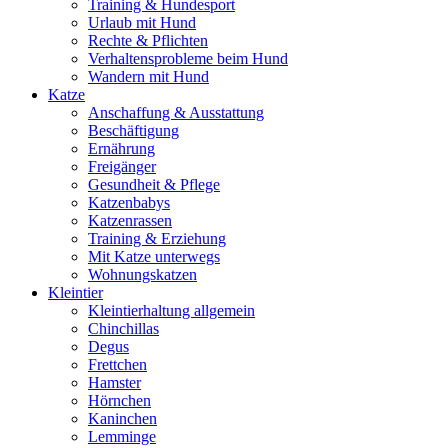
Training & Hundesport
Urlaub mit Hund
Rechte & Pflichten
Verhaltensprobleme beim Hund
Wandern mit Hund
Katze
Anschaffung & Ausstattung
Beschäftigung
Ernährung
Freigänger
Gesundheit & Pflege
Katzenbabys
Katzenrassen
Training & Erziehung
Mit Katze unterwegs
Wohnungskatzen
Kleintier
Kleintierhaltung allgemein
Chinchillas
Degus
Frettchen
Hamster
Hörnchen
Kaninchen
Lemminge