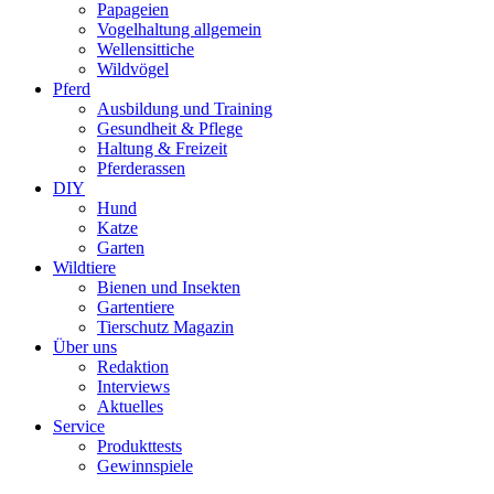
Papageien
Vogelhaltung allgemein
Wellensittiche
Wildvögel
Pferd
Ausbildung und Training
Gesundheit & Pflege
Haltung & Freizeit
Pferderassen
DIY
Hund
Katze
Garten
Wildtiere
Bienen und Insekten
Gartentiere
Tierschutz Magazin
Über uns
Redaktion
Interviews
Aktuelles
Service
Produkttests
Gewinnspiele