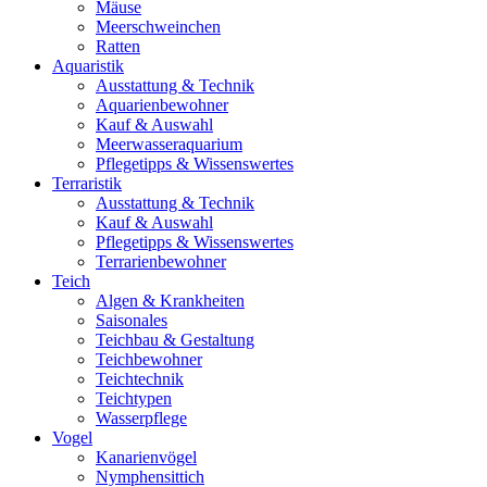
Mäuse
Meerschweinchen
Ratten
Aquaristik
Ausstattung & Technik
Aquarienbewohner
Kauf & Auswahl
Meerwasseraquarium
Pflegetipps & Wissenswertes
Terraristik
Ausstattung & Technik
Kauf & Auswahl
Pflegetipps & Wissenswertes
Terrarienbewohner
Teich
Algen & Krankheiten
Saisonales
Teichbau & Gestaltung
Teichbewohner
Teichtechnik
Teichtypen
Wasserpflege
Vogel
Kanarienvögel
Nymphensittich