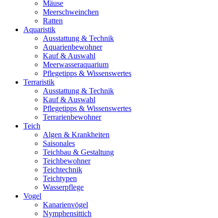
Mäuse
Meerschweinchen
Ratten
Aquaristik
Ausstattung & Technik
Aquarienbewohner
Kauf & Auswahl
Meerwasseraquarium
Pflegetipps & Wissenswertes
Terraristik
Ausstattung & Technik
Kauf & Auswahl
Pflegetipps & Wissenswertes
Terrarienbewohner
Teich
Algen & Krankheiten
Saisonales
Teichbau & Gestaltung
Teichbewohner
Teichtechnik
Teichtypen
Wasserpflege
Vogel
Kanarienvögel
Nymphensittich