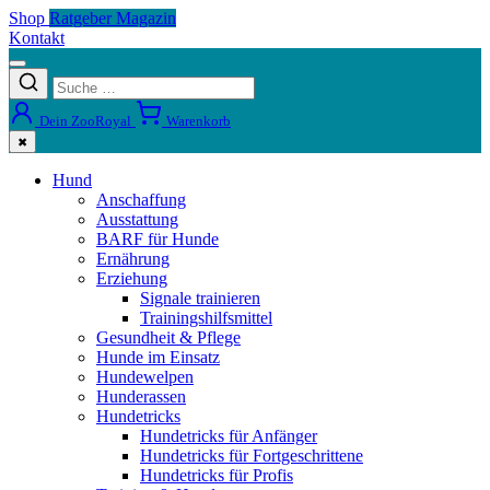
Shop
Ratgeber Magazin
Kontakt
Dein ZooRoyal
Warenkorb
✖
Hund
Anschaffung
Ausstattung
BARF für Hunde
Ernährung
Erziehung
Signale trainieren
Trainingshilfsmittel
Gesundheit & Pflege
Hunde im Einsatz
Hundewelpen
Hunderassen
Hundetricks
Hundetricks für Anfänger
Hundetricks für Fortgeschrittene
Hundetricks für Profis