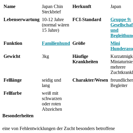
Name
Japan Chin
Herkunft
Japan
Steckbrief
Lebenserwartung
10-12 Jahre
FCI-Standard
Gruppe 9:
(normal wären
Gesellschaf
15 Jahre)
und
Begleithun
Funktion
Familienhund
Größe
Mini
Hunderass
Gewicht
3kg
Häufige
Kurzatmigke
Krankheiten
Miniaturisi
mehrere
Zuchtkrank
Felllänge
seidig und
Charakter/Wesen
freundlicher
lang
Begleiter
Fellfarbe
weiß mit
schwarzen
oder roten
Abzeichen
Besonderheiten
eine von Fehlentwicklungen der Zucht besonders betroffene