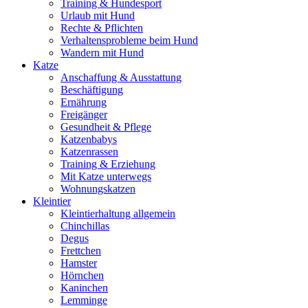
Training & Hundesport
Urlaub mit Hund
Rechte & Pflichten
Verhaltensprobleme beim Hund
Wandern mit Hund
Katze
Anschaffung & Ausstattung
Beschäftigung
Ernährung
Freigänger
Gesundheit & Pflege
Katzenbabys
Katzenrassen
Training & Erziehung
Mit Katze unterwegs
Wohnungskatzen
Kleintier
Kleintierhaltung allgemein
Chinchillas
Degus
Frettchen
Hamster
Hörnchen
Kaninchen
Lemminge