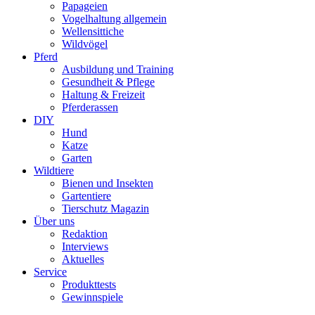
Papageien
Vogelhaltung allgemein
Wellensittiche
Wildvögel
Pferd
Ausbildung und Training
Gesundheit & Pflege
Haltung & Freizeit
Pferderassen
DIY
Hund
Katze
Garten
Wildtiere
Bienen und Insekten
Gartentiere
Tierschutz Magazin
Über uns
Redaktion
Interviews
Aktuelles
Service
Produkttests
Gewinnspiele