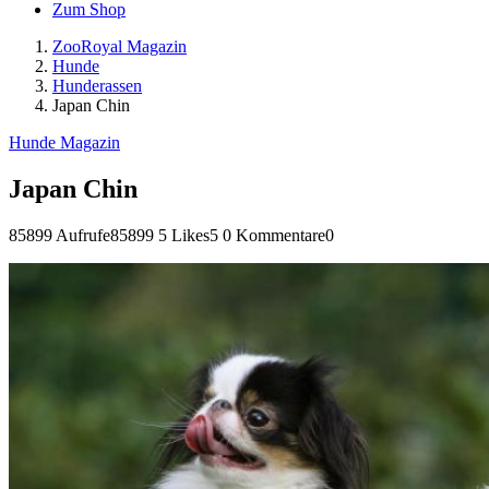
Zum Shop
ZooRoyal Magazin
Hunde
Hunderassen
Japan Chin
Hunde Magazin
Japan Chin
85899 Aufrufe
85899
5 Likes
5
0 Kommentare
0