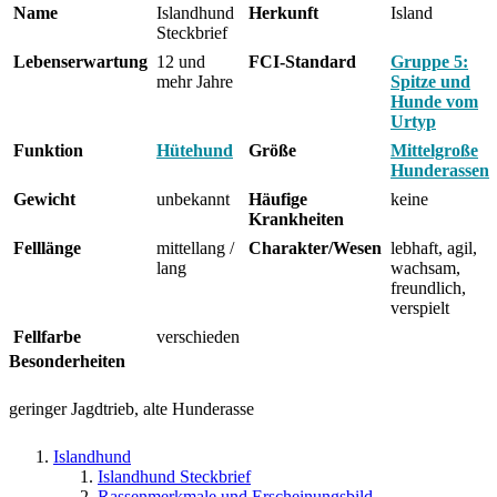
Name
Islandhund
Herkunft
Island
Steckbrief
Lebenserwartung
12 und
FCI-Standard
Gruppe 5:
mehr Jahre
Spitze und
Hunde vom
Urtyp
Funktion
Hütehund
Größe
Mittelgroße
Hunderassen
Gewicht
unbekannt
Häufige
keine
Krankheiten
Felllänge
mittellang /
Charakter/Wesen
lebhaft, agil,
lang
wachsam,
freundlich,
verspielt
Fellfarbe
verschieden
Besonderheiten
geringer Jagdtrieb, alte Hunderasse
Islandhund
Islandhund Steckbrief
Rassenmerkmale und Erscheinungsbild