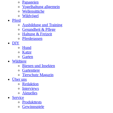
Papageien
Vogelhaltung allgemein
Wellensittiche
Wildvögel
Pferd
Ausbildung und Training
Gesundheit & Pflege
Haltung & Freizeit
Pferderassen
DIY
Hund
Katze
Garten
Wildtiere
Bienen und Insekten
Gartentiere
Tierschutz Magazin
Über uns
Redaktion
Interviews
Aktuelles
Service
Produkttests
Gewinnspiele