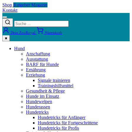
Shop
Ratgeber Magazin
Kontakt
Dein ZooRoyal
Warenkorb
✖
Hund
Anschaffung
Ausstattung
BARF für Hunde
Ernährung
Erziehung
Signale trainieren
Trainingshilfsmittel
Gesundheit & Pflege
Hunde im Einsatz
Hundewelpen
Hunderassen
Hundetricks
Hundetricks für Anfänger
Hundetricks für Fortgeschrittene
Hundetricks für Profis