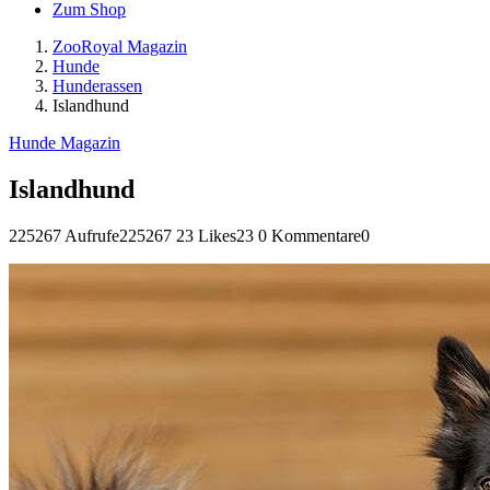
Zum Shop
ZooRoyal Magazin
Hunde
Hunderassen
Islandhund
Hunde Magazin
Islandhund
225267 Aufrufe
225267
23 Likes
23
0 Kommentare
0