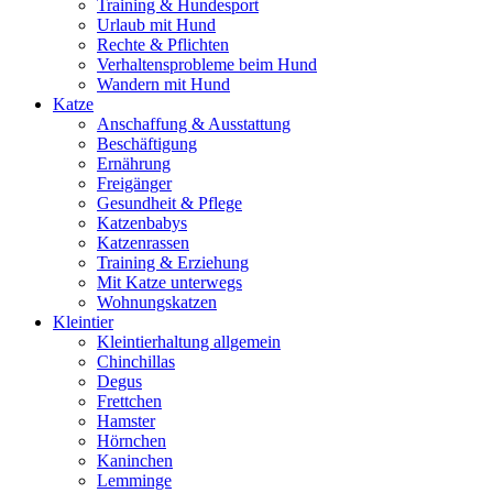
Training & Hundesport
Urlaub mit Hund
Rechte & Pflichten
Verhaltensprobleme beim Hund
Wandern mit Hund
Katze
Anschaffung & Ausstattung
Beschäftigung
Ernährung
Freigänger
Gesundheit & Pflege
Katzenbabys
Katzenrassen
Training & Erziehung
Mit Katze unterwegs
Wohnungskatzen
Kleintier
Kleintierhaltung allgemein
Chinchillas
Degus
Frettchen
Hamster
Hörnchen
Kaninchen
Lemminge