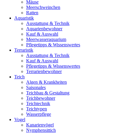
Mäuse
Meerschweinchen
Ratten
Aquaristik
Ausstattung & Technik
Aquarienbewohner
Kauf & Auswahl
Meerwasseraquarium
Pflegetipps & Wissenswertes
Terraristik
Ausstattung & Technik
Kauf & Auswahl
Pflegetipps & Wissenswertes
Terrarienbewohner
Teich
Algen & Krankheiten
Saisonales
Teichbau & Gestaltung
Teichbewohner
Teichtechnik
Teichtypen
Wasserpflege
Vogel
Kanarienvögel
Nymphensittich