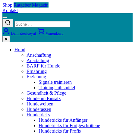
Shop
Ratgeber Magazin
Kontakt
Dein ZooRoyal
Warenkorb
✖
Hund
Anschaffung
Ausstattung
BARF für Hunde
Ernährung
Erziehung
Signale trainieren
Trainingshilfsmittel
Gesundheit & Pflege
Hunde im Einsatz
Hundewelpen
Hunderassen
Hundetricks
Hundetricks für Anfänger
Hundetricks für Fortgeschrittene
Hundetricks für Profis