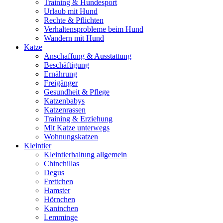
Training & Hundesport
Urlaub mit Hund
Rechte & Pflichten
Verhaltensprobleme beim Hund
Wandern mit Hund
Katze
Anschaffung & Ausstattung
Beschäftigung
Ernährung
Freigänger
Gesundheit & Pflege
Katzenbabys
Katzenrassen
Training & Erziehung
Mit Katze unterwegs
Wohnungskatzen
Kleintier
Kleintierhaltung allgemein
Chinchillas
Degus
Frettchen
Hamster
Hörnchen
Kaninchen
Lemminge