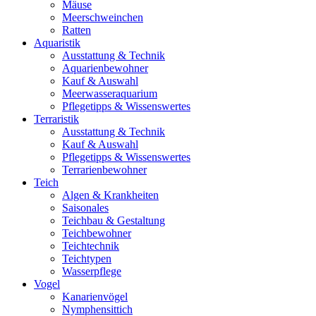
Mäuse
Meerschweinchen
Ratten
Aquaristik
Ausstattung & Technik
Aquarienbewohner
Kauf & Auswahl
Meerwasseraquarium
Pflegetipps & Wissenswertes
Terraristik
Ausstattung & Technik
Kauf & Auswahl
Pflegetipps & Wissenswertes
Terrarienbewohner
Teich
Algen & Krankheiten
Saisonales
Teichbau & Gestaltung
Teichbewohner
Teichtechnik
Teichtypen
Wasserpflege
Vogel
Kanarienvögel
Nymphensittich