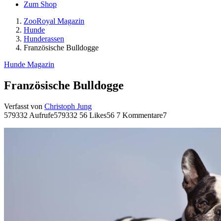
Zum Shop
ZooRoyal Magazin
Hunde
Hunderassen
Französische Bulldogge
Hunde Magazin
Französische Bulldogge
Verfasst von
Christoph Jung
579332 Aufrufe
579332
56 Likes
56
7 Kommentare
7