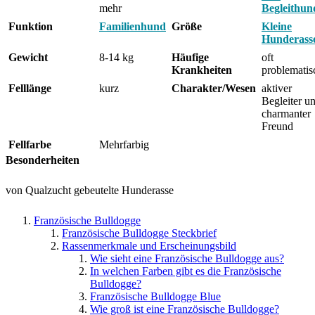
mehr
Begleithun
Funktion
Familienhund
Größe
Kleine
Hunderass
Gewicht
8-14 kg
Häufige
oft
Krankheiten
problematis
Felllänge
kurz
Charakter/Wesen
aktiver
Begleiter u
charmanter
Freund
Fellfarbe
Mehrfarbig
Besonderheiten
von Qualzucht gebeutelte Hunderasse
Französische Bulldogge
Französische Bulldogge Steckbrief
Rassenmerkmale und Erscheinungsbild
Wie sieht eine Französische Bulldogge aus?
In welchen Farben gibt es die Französische
Bulldogge?
Französische Bulldogge Blue
Wie groß ist eine Französische Bulldogge?