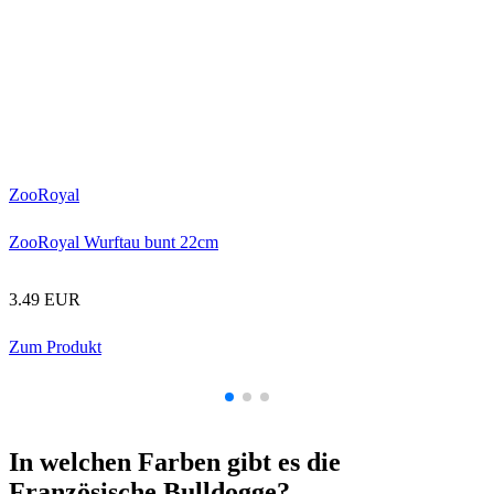
ZooRoyal
ZooRoyal Wurftau bunt 22cm
3
3.49 EUR
Zum Produkt
In welchen Farben gibt es die
Französische Bulldogge?