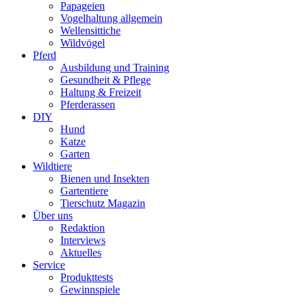
Papageien
Vogelhaltung allgemein
Wellensittiche
Wildvögel
Pferd
Ausbildung und Training
Gesundheit & Pflege
Haltung & Freizeit
Pferderassen
DIY
Hund
Katze
Garten
Wildtiere
Bienen und Insekten
Gartentiere
Tierschutz Magazin
Über uns
Redaktion
Interviews
Aktuelles
Service
Produkttests
Gewinnspiele