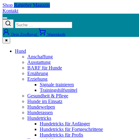
Shop
Ratgeber Magazin
Kontakt
Dein ZooRoyal
Warenkorb
✖
Hund
Anschaffung
Ausstattung
BARF für Hunde
Ernährung
Erziehung
Signale trainieren
Trainingshilfsmittel
Gesundheit & Pflege
Hunde im Einsatz
Hundewelpen
Hunderassen
Hundetricks
Hundetricks für Anfänger
Hundetricks für Fortgeschrittene
Hundetricks für Profis