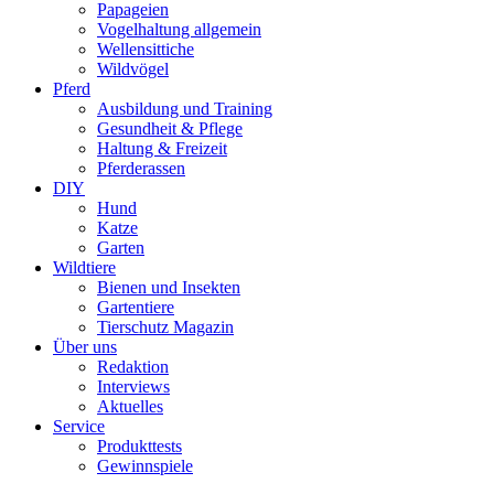
Papageien
Vogelhaltung allgemein
Wellensittiche
Wildvögel
Pferd
Ausbildung und Training
Gesundheit & Pflege
Haltung & Freizeit
Pferderassen
DIY
Hund
Katze
Garten
Wildtiere
Bienen und Insekten
Gartentiere
Tierschutz Magazin
Über uns
Redaktion
Interviews
Aktuelles
Service
Produkttests
Gewinnspiele