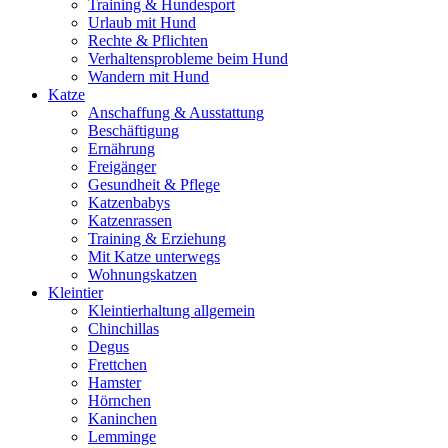
Training & Hundesport
Urlaub mit Hund
Rechte & Pflichten
Verhaltensprobleme beim Hund
Wandern mit Hund
Katze
Anschaffung & Ausstattung
Beschäftigung
Ernährung
Freigänger
Gesundheit & Pflege
Katzenbabys
Katzenrassen
Training & Erziehung
Mit Katze unterwegs
Wohnungskatzen
Kleintier
Kleintierhaltung allgemein
Chinchillas
Degus
Frettchen
Hamster
Hörnchen
Kaninchen
Lemminge