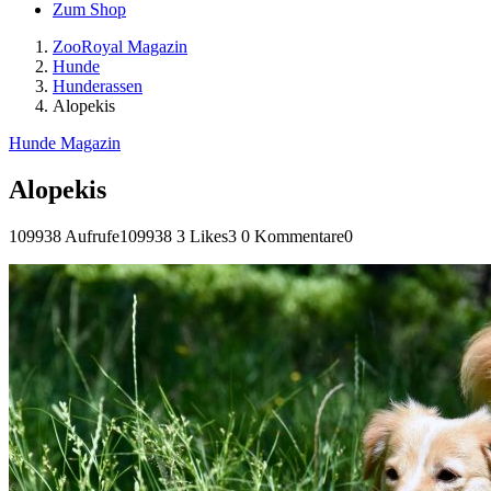
Zum Shop
ZooRoyal Magazin
Hunde
Hunderassen
Alopekis
Hunde Magazin
Alopekis
109938 Aufrufe
109938
3 Likes
3
0 Kommentare
0