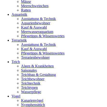
Mäuse
Meerschweinchen
Ratten
Aquaristik
Ausstattung & Technik
Aquarienbewohner
Kauf & Auswahl
Meerwasseraquarium
Pflegetipps & Wissenswertes
Terraristik
Ausstattung & Technik
Kauf & Auswahl
Pflegetipps & Wissenswertes
Terrarienbewohner
Teich
Algen & Krankheiten
Saisonales
Teichbau & Gestaltung
Teichbewohner
Teichtechnik
Teichtypen
Wasserpflege
Vogel
Kanarienvögel
Nymphensittich