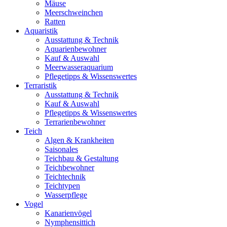
Mäuse
Meerschweinchen
Ratten
Aquaristik
Ausstattung & Technik
Aquarienbewohner
Kauf & Auswahl
Meerwasseraquarium
Pflegetipps & Wissenswertes
Terraristik
Ausstattung & Technik
Kauf & Auswahl
Pflegetipps & Wissenswertes
Terrarienbewohner
Teich
Algen & Krankheiten
Saisonales
Teichbau & Gestaltung
Teichbewohner
Teichtechnik
Teichtypen
Wasserpflege
Vogel
Kanarienvögel
Nymphensittich