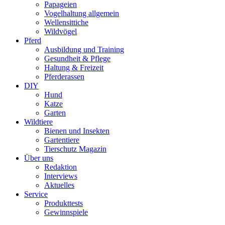
Papageien
Vogelhaltung allgemein
Wellensittiche
Wildvögel
Pferd
Ausbildung und Training
Gesundheit & Pflege
Haltung & Freizeit
Pferderassen
DIY
Hund
Katze
Garten
Wildtiere
Bienen und Insekten
Gartentiere
Tierschutz Magazin
Über uns
Redaktion
Interviews
Aktuelles
Service
Produkttests
Gewinnspiele