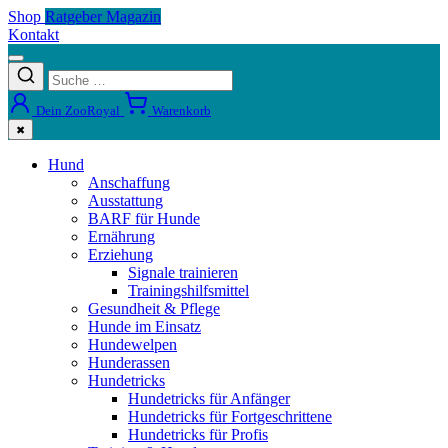
Shop
Ratgeber Magazin
Kontakt
Dein ZooRoyal
Warenkorb
✖
Hund
Anschaffung
Ausstattung
BARF für Hunde
Ernährung
Erziehung
Signale trainieren
Trainingshilfsmittel
Gesundheit & Pflege
Hunde im Einsatz
Hundewelpen
Hunderassen
Hundetricks
Hundetricks für Anfänger
Hundetricks für Fortgeschrittene
Hundetricks für Profis