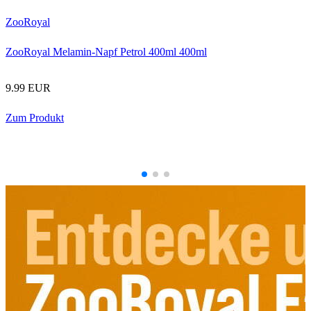
ZooRoyal
ZooRoyal Melamin-Napf Petrol 400ml 400ml
4
9.99 EUR
Zum Produkt