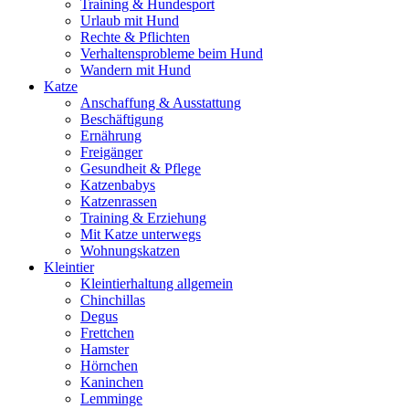
Training & Hundesport
Urlaub mit Hund
Rechte & Pflichten
Verhaltensprobleme beim Hund
Wandern mit Hund
Katze
Anschaffung & Ausstattung
Beschäftigung
Ernährung
Freigänger
Gesundheit & Pflege
Katzenbabys
Katzenrassen
Training & Erziehung
Mit Katze unterwegs
Wohnungskatzen
Kleintier
Kleintierhaltung allgemein
Chinchillas
Degus
Frettchen
Hamster
Hörnchen
Kaninchen
Lemminge