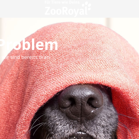
 Problem
 wir sind bereits dran.