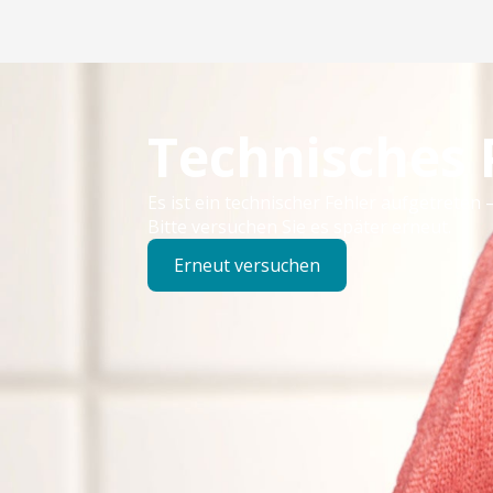
Technisches
Es ist ein technischer Fehler aufgetreten –
Bitte versuchen Sie es später erneut.
Erneut versuchen