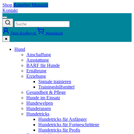
Shop
Ratgeber Magazin
Kontakt
Dein ZooRoyal
Warenkorb
✖
Hund
Anschaffung
Ausstattung
BARF für Hunde
Ernährung
Erziehung
Signale trainieren
Trainingshilfsmittel
Gesundheit & Pflege
Hunde im Einsatz
Hundewelpen
Hunderassen
Hundetricks
Hundetricks für Anfänger
Hundetricks für Fortgeschrittene
Hundetricks für Profis