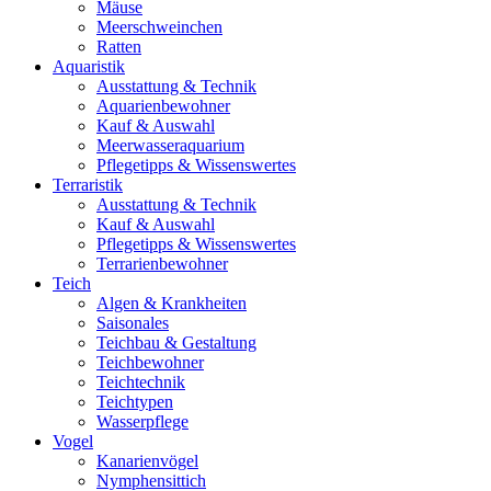
Mäuse
Meerschweinchen
Ratten
Aquaristik
Ausstattung & Technik
Aquarienbewohner
Kauf & Auswahl
Meerwasseraquarium
Pflegetipps & Wissenswertes
Terraristik
Ausstattung & Technik
Kauf & Auswahl
Pflegetipps & Wissenswertes
Terrarienbewohner
Teich
Algen & Krankheiten
Saisonales
Teichbau & Gestaltung
Teichbewohner
Teichtechnik
Teichtypen
Wasserpflege
Vogel
Kanarienvögel
Nymphensittich