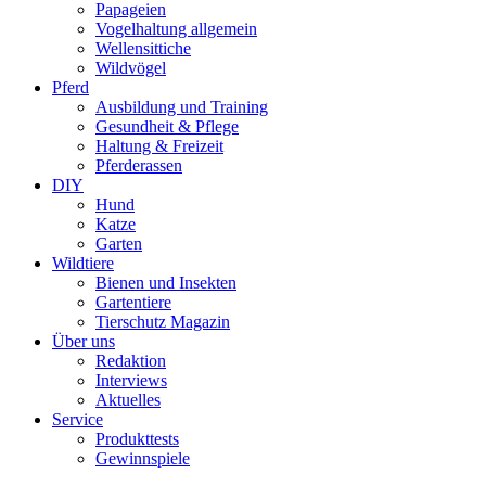
Papageien
Vogelhaltung allgemein
Wellensittiche
Wildvögel
Pferd
Ausbildung und Training
Gesundheit & Pflege
Haltung & Freizeit
Pferderassen
DIY
Hund
Katze
Garten
Wildtiere
Bienen und Insekten
Gartentiere
Tierschutz Magazin
Über uns
Redaktion
Interviews
Aktuelles
Service
Produkttests
Gewinnspiele