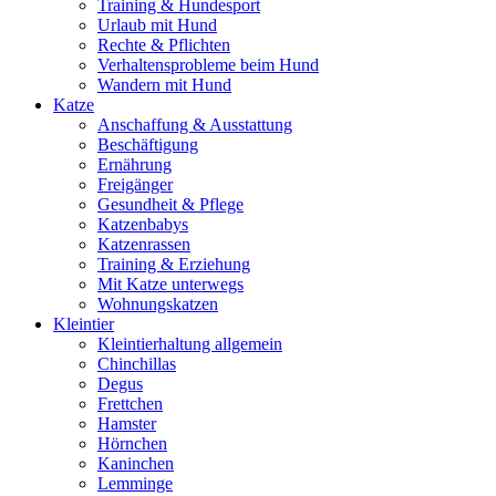
Training & Hundesport
Urlaub mit Hund
Rechte & Pflichten
Verhaltensprobleme beim Hund
Wandern mit Hund
Katze
Anschaffung & Ausstattung
Beschäftigung
Ernährung
Freigänger
Gesundheit & Pflege
Katzenbabys
Katzenrassen
Training & Erziehung
Mit Katze unterwegs
Wohnungskatzen
Kleintier
Kleintierhaltung allgemein
Chinchillas
Degus
Frettchen
Hamster
Hörnchen
Kaninchen
Lemminge