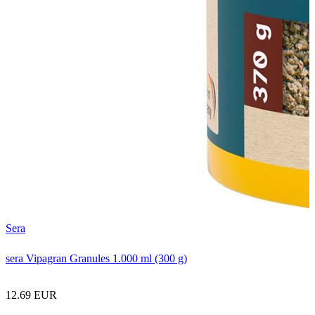
D
D
Sera
sera Vipagran Granules 1.000 ml (300 g)
12.69 EUR