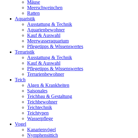
Mäuse
Meerschweinchen
Ratten
Aquaristik
Ausstattung & Technik
Aquarienbewohner
Kauf & Auswahl
Meerwasseraquarium
Pflegetipps & Wissenswertes
Terraristik
Ausstattung & Technik
Kauf & Auswahl
Pflegetipps & Wissenswertes
Terrarienbewohner
Teich
Algen & Krankheiten
Saisonales
Teichbau & Gestaltung
Teichbewohner
Teichtechnik
Teichtypen
Wasserpflege
Vogel
Kanarienvögel
Nymphensittich