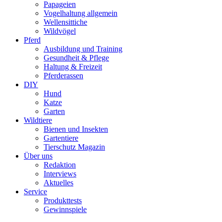
Papageien
Vogelhaltung allgemein
Wellensittiche
Wildvögel
Pferd
Ausbildung und Training
Gesundheit & Pflege
Haltung & Freizeit
Pferderassen
DIY
Hund
Katze
Garten
Wildtiere
Bienen und Insekten
Gartentiere
Tierschutz Magazin
Über uns
Redaktion
Interviews
Aktuelles
Service
Produkttests
Gewinnspiele