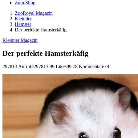
Zum Shop
ZooRoyal Magazin
Kleintier
Hamster
Der perfekte Hamsterkäfig
Kleintier Magazin
Der perfekte Hamsterkäfig
297813 Aufrufe
297813
99 Likes
99
78 Kommentare
78