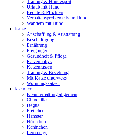
Training & Hundesport
Urlaub mit Hund
Rechte & Pflichten
Verhaltensprobleme beim Hund
Wandern mit Hund
Katze
Anschaffung & Ausstattung
Beschäftigung
Ernährung
Freigänger
Gesundheit & Pflege
Katzenbabys
Katzenrassen
Training & Erziehung
Mit Katze unterwegs
Wohnungskatzen
Kleintier
Kleintierhaltung allgemein
Chinchillas
Degus
Frettchen
Hamster
Hörnchen
Kaninchen
Lemminge