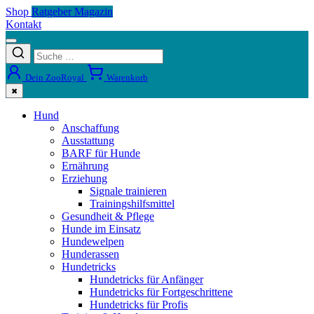
Shop
Ratgeber Magazin
Kontakt
Dein ZooRoyal
Warenkorb
✖
Hund
Anschaffung
Ausstattung
BARF für Hunde
Ernährung
Erziehung
Signale trainieren
Trainingshilfsmittel
Gesundheit & Pflege
Hunde im Einsatz
Hundewelpen
Hunderassen
Hundetricks
Hundetricks für Anfänger
Hundetricks für Fortgeschrittene
Hundetricks für Profis