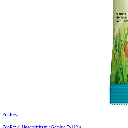
ZooRoyal
ZooRoyal Nagersticks mit Gemüse 5x112 g