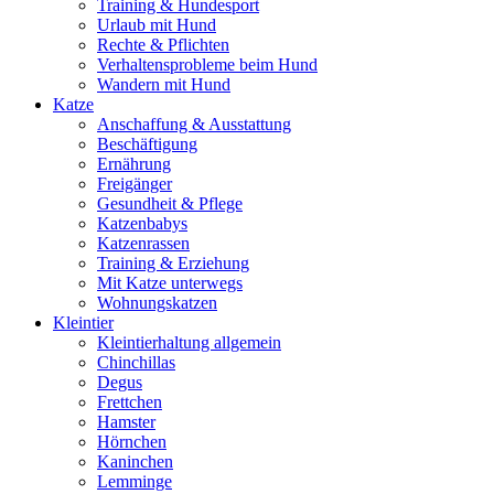
Training & Hundesport
Urlaub mit Hund
Rechte & Pflichten
Verhaltensprobleme beim Hund
Wandern mit Hund
Katze
Anschaffung & Ausstattung
Beschäftigung
Ernährung
Freigänger
Gesundheit & Pflege
Katzenbabys
Katzenrassen
Training & Erziehung
Mit Katze unterwegs
Wohnungskatzen
Kleintier
Kleintierhaltung allgemein
Chinchillas
Degus
Frettchen
Hamster
Hörnchen
Kaninchen
Lemminge