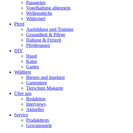
Papageien
Vogelhaltung allgemein
Wellensittiche
Wildvögel
Pferd
Ausbildung und Training
Gesundheit & Pflege
Haltung & Freizeit
Pferderassen
DIY
Hund
Katze
Garten
Wildtiere
Bienen und Insekten
Gartentiere
Tierschutz Magazin
Über uns
Redaktion
Interviews
Aktuelles
Service
Produkttests
Gewinnspiele