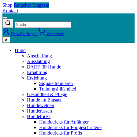
Shop
Ratgeber Magazin
Kontakt
Dein ZooRoyal
Warenkorb
✖
Hund
Anschaffung
Ausstattung
BARF für Hunde
Ernährung
Erziehung
Signale trainieren
Trainingshilfsmittel
Gesundheit & Pflege
Hunde im Einsatz
Hundewelpen
Hunderassen
Hundetricks
Hundetricks für Anfänger
Hundetricks für Fortgeschrittene
Hundetricks für Profis