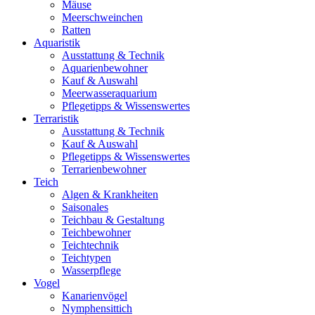
Mäuse
Meerschweinchen
Ratten
Aquaristik
Ausstattung & Technik
Aquarienbewohner
Kauf & Auswahl
Meerwasseraquarium
Pflegetipps & Wissenswertes
Terraristik
Ausstattung & Technik
Kauf & Auswahl
Pflegetipps & Wissenswertes
Terrarienbewohner
Teich
Algen & Krankheiten
Saisonales
Teichbau & Gestaltung
Teichbewohner
Teichtechnik
Teichtypen
Wasserpflege
Vogel
Kanarienvögel
Nymphensittich