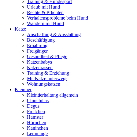
Training & Hundesport
Urlaub mit Hund
Rechte & Pflichten
Verhaltensprobleme beim Hund
Wandern mit Hund
Katze
Anschaffung & Ausstattung
Beschäftigung
Ernährung
Freigänger
Gesundheit & Pflege
Katzenbabys
Katzenrassen
Training & Erziehung
Mit Katze unterwegs
Wohnungskatzen
Kleintier
Kleintierhaltung allgemein
Chinchillas
Degus
Frettchen
Hamster
Hörnchen
Kaninchen
Lemminge