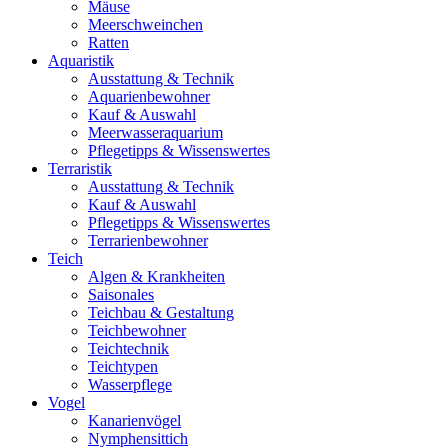
Mäuse
Meerschweinchen
Ratten
Aquaristik
Ausstattung & Technik
Aquarienbewohner
Kauf & Auswahl
Meerwasseraquarium
Pflegetipps & Wissenswertes
Terraristik
Ausstattung & Technik
Kauf & Auswahl
Pflegetipps & Wissenswertes
Terrarienbewohner
Teich
Algen & Krankheiten
Saisonales
Teichbau & Gestaltung
Teichbewohner
Teichtechnik
Teichtypen
Wasserpflege
Vogel
Kanarienvögel
Nymphensittich