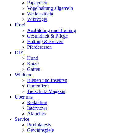
Papageien
Vogelhaltung allgemein
Wellensittiche
Wildvögel
Pferd
Ausbildung und Training
Gesundheit & Pflege
Haltung & Freizeit
Pferderassen
DIY
Hund
Katze
Garten
Wildtiere
Bienen und Insekten
Gartentiere
Tierschutz Magazin
Über uns
Redaktion
Interviews
Aktuelles
Service
Produkttests
Gewinnspiele