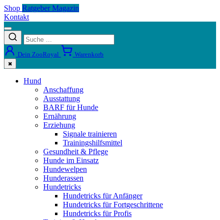
Shop
Ratgeber Magazin
Kontakt
Dein ZooRoyal
Warenkorb
✖
Hund
Anschaffung
Ausstattung
BARF für Hunde
Ernährung
Erziehung
Signale trainieren
Trainingshilfsmittel
Gesundheit & Pflege
Hunde im Einsatz
Hundewelpen
Hunderassen
Hundetricks
Hundetricks für Anfänger
Hundetricks für Fortgeschrittene
Hundetricks für Profis