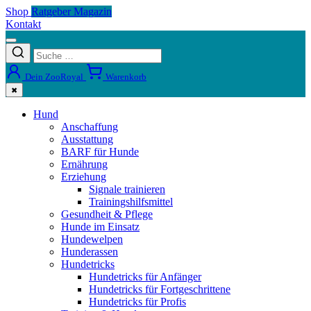
Shop
Ratgeber Magazin
Kontakt
Dein ZooRoyal
Warenkorb
✖
Hund
Anschaffung
Ausstattung
BARF für Hunde
Ernährung
Erziehung
Signale trainieren
Trainingshilfsmittel
Gesundheit & Pflege
Hunde im Einsatz
Hundewelpen
Hunderassen
Hundetricks
Hundetricks für Anfänger
Hundetricks für Fortgeschrittene
Hundetricks für Profis