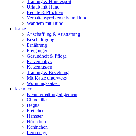
Training & Hundesport
Urlaub mit Hund
Rechte & Pflichten
Verhaltensprobleme beim Hund
Wandern mit Hund
Katze
Anschaffung & Ausstattung
Beschäftigung
Ernährung
Freigänger
Gesundheit & Pflege
Katzenbabys
Katzenrassen
Training & Erziehung
Mit Katze unterwegs
Wohnungskatzen
Kleintier
Kleintierhaltung allgemein
Chinchillas
Degus
Frettchen
Hamster
Hörnchen
Kaninchen
Lemminge