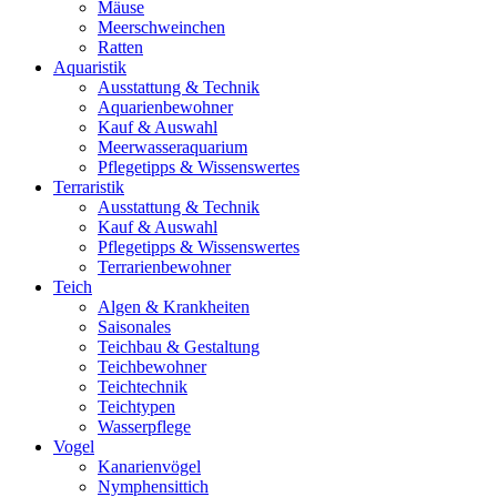
Mäuse
Meerschweinchen
Ratten
Aquaristik
Ausstattung & Technik
Aquarienbewohner
Kauf & Auswahl
Meerwasseraquarium
Pflegetipps & Wissenswertes
Terraristik
Ausstattung & Technik
Kauf & Auswahl
Pflegetipps & Wissenswertes
Terrarienbewohner
Teich
Algen & Krankheiten
Saisonales
Teichbau & Gestaltung
Teichbewohner
Teichtechnik
Teichtypen
Wasserpflege
Vogel
Kanarienvögel
Nymphensittich