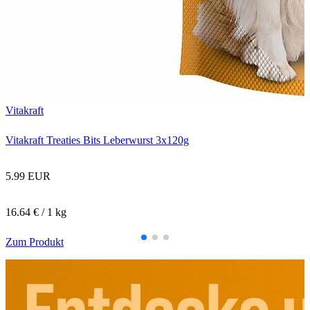
T
T
Vitakraft
Vitakraft Treaties Bits Leberwurst 3x120g
5.99 EUR
16.64 € / 1 kg
Zum Produkt