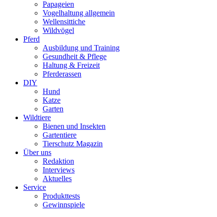
Papageien
Vogelhaltung allgemein
Wellensittiche
Wildvögel
Pferd
Ausbildung und Training
Gesundheit & Pflege
Haltung & Freizeit
Pferderassen
DIY
Hund
Katze
Garten
Wildtiere
Bienen und Insekten
Gartentiere
Tierschutz Magazin
Über uns
Redaktion
Interviews
Aktuelles
Service
Produkttests
Gewinnspiele