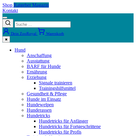
Shop
Ratgeber Magazin
Kontakt
Dein ZooRoyal
Warenkorb
✖
Hund
Anschaffung
Ausstattung
BARF für Hunde
Ernährung
Erziehung
Signale trainieren
Trainingshilfsmittel
Gesundheit & Pflege
Hunde im Einsatz
Hundewelpen
Hunderassen
Hundetricks
Hundetricks für Anfänger
Hundetricks für Fortgeschrittene
Hundetricks für Profis