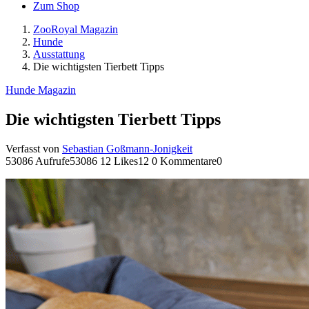
Zum Shop
ZooRoyal Magazin
Hunde
Ausstattung
Die wichtigsten Tierbett Tipps
Hunde Magazin
Die wichtigsten Tierbett Tipps
Verfasst von
Sebastian Goßmann-Jonigkeit
53086 Aufrufe
53086
12 Likes
12
0 Kommentare
0