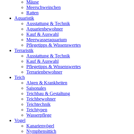
Mäuse
Meerschweinchen
Ratten
Aquaristik
Ausstattung & Technik
Aquarienbewohner
Kauf & Auswahl
Meerwasseraquarium
Pflegetipps & Wissenswertes
Terraristik
Ausstattung & Technik
Kauf & Auswahl
Pflegetipps & Wissenswertes
Terrarienbewohner
Teich
Algen & Krankheiten
Saisonales
Teichbau & Gestaltung
Teichbewohner
Teichtechnik
Teichtypen
Wasserpflege
Vogel
Kanarienvögel
Nymphensittich