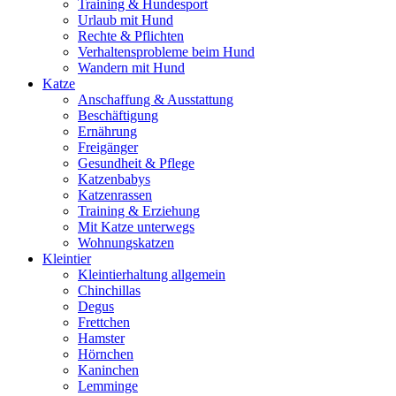
Training & Hundesport
Urlaub mit Hund
Rechte & Pflichten
Verhaltensprobleme beim Hund
Wandern mit Hund
Katze
Anschaffung & Ausstattung
Beschäftigung
Ernährung
Freigänger
Gesundheit & Pflege
Katzenbabys
Katzenrassen
Training & Erziehung
Mit Katze unterwegs
Wohnungskatzen
Kleintier
Kleintierhaltung allgemein
Chinchillas
Degus
Frettchen
Hamster
Hörnchen
Kaninchen
Lemminge