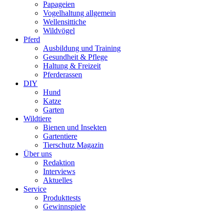
Papageien
Vogelhaltung allgemein
Wellensittiche
Wildvögel
Pferd
Ausbildung und Training
Gesundheit & Pflege
Haltung & Freizeit
Pferderassen
DIY
Hund
Katze
Garten
Wildtiere
Bienen und Insekten
Gartentiere
Tierschutz Magazin
Über uns
Redaktion
Interviews
Aktuelles
Service
Produkttests
Gewinnspiele