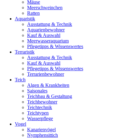
Mäuse
Meerschweinchen
Ratten
Aquaristik
Ausstattung & Technik
Aquarienbewohner
Kauf & Auswahl
Meerwasseraquarium
Pflegetipps & Wissenswertes
Terraristik
Ausstattung & Technik
Kauf & Auswahl
Pflegetipps & Wissenswertes
Terrarienbewohner
Teich
Algen & Krankheiten
Saisonales
Teichbau & Gestaltung
Teichbewohner
Teichtechnik
Teichtypen
Wasserpflege
Vogel
Kanarienvögel
Nymphensittich