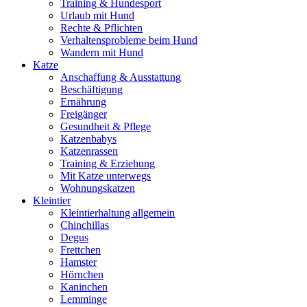
Training & Hundesport
Urlaub mit Hund
Rechte & Pflichten
Verhaltensprobleme beim Hund
Wandern mit Hund
Katze
Anschaffung & Ausstattung
Beschäftigung
Ernährung
Freigänger
Gesundheit & Pflege
Katzenbabys
Katzenrassen
Training & Erziehung
Mit Katze unterwegs
Wohnungskatzen
Kleintier
Kleintierhaltung allgemein
Chinchillas
Degus
Frettchen
Hamster
Hörnchen
Kaninchen
Lemminge