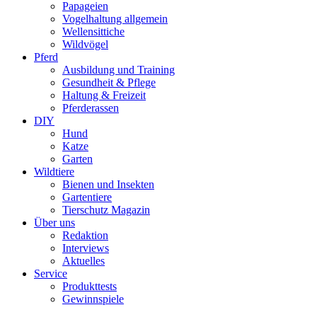
Papageien
Vogelhaltung allgemein
Wellensittiche
Wildvögel
Pferd
Ausbildung und Training
Gesundheit & Pflege
Haltung & Freizeit
Pferderassen
DIY
Hund
Katze
Garten
Wildtiere
Bienen und Insekten
Gartentiere
Tierschutz Magazin
Über uns
Redaktion
Interviews
Aktuelles
Service
Produkttests
Gewinnspiele