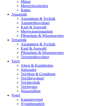
Mäuse
Meerschweinchen
Ratten
Aquaristik
Ausstattung & Technik
Aquarienbewohner
Kauf & Auswahl
Meerwasseraquarium
Pflegetipps & Wissenswertes
Terraristik
Ausstattung & Technik
Kauf & Auswahl
Pflegetipps & Wissenswertes
Terrarienbewohner
Teich
Algen & Krankheiten
Saisonales
Teichbau & Gestaltung
Teichbewohner
Teichtechnik
Teichtypen
Wasserpflege
Vogel
Kanarienvögel
Nymphensittich