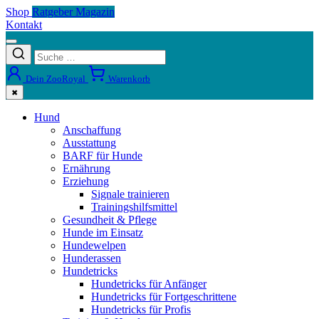
Shop
Ratgeber Magazin
Kontakt
Dein ZooRoyal
Warenkorb
✖
Hund
Anschaffung
Ausstattung
BARF für Hunde
Ernährung
Erziehung
Signale trainieren
Trainingshilfsmittel
Gesundheit & Pflege
Hunde im Einsatz
Hundewelpen
Hunderassen
Hundetricks
Hundetricks für Anfänger
Hundetricks für Fortgeschrittene
Hundetricks für Profis