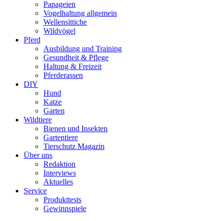
Papageien
Vogelhaltung allgemein
Wellensittiche
Wildvögel
Pferd
Ausbildung und Training
Gesundheit & Pflege
Haltung & Freizeit
Pferderassen
DIY
Hund
Katze
Garten
Wildtiere
Bienen und Insekten
Gartentiere
Tierschutz Magazin
Über uns
Redaktion
Interviews
Aktuelles
Service
Produkttests
Gewinnspiele