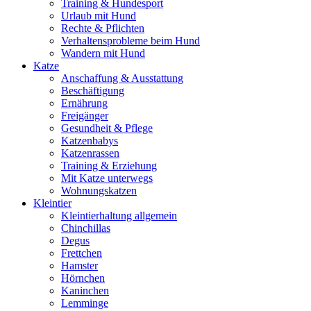
Training & Hundesport
Urlaub mit Hund
Rechte & Pflichten
Verhaltensprobleme beim Hund
Wandern mit Hund
Katze
Anschaffung & Ausstattung
Beschäftigung
Ernährung
Freigänger
Gesundheit & Pflege
Katzenbabys
Katzenrassen
Training & Erziehung
Mit Katze unterwegs
Wohnungskatzen
Kleintier
Kleintierhaltung allgemein
Chinchillas
Degus
Frettchen
Hamster
Hörnchen
Kaninchen
Lemminge