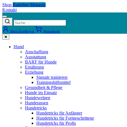
Shop
Ratgeber Magazin
Kontakt
Dein ZooRoyal
Warenkorb
✖
Hund
Anschaffung
Ausstattung
BARF für Hunde
Ernährung
Erziehung
Signale trainieren
Trainingshilfsmittel
Gesundheit & Pflege
Hunde im Einsatz
Hundewelpen
Hunderassen
Hundetricks
Hundetricks für Anfänger
Hundetricks für Fortgeschrittene
Hundetricks für Profis