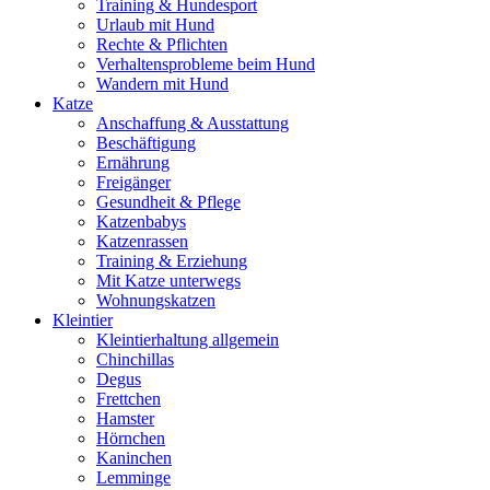
Training & Hundesport
Urlaub mit Hund
Rechte & Pflichten
Verhaltensprobleme beim Hund
Wandern mit Hund
Katze
Anschaffung & Ausstattung
Beschäftigung
Ernährung
Freigänger
Gesundheit & Pflege
Katzenbabys
Katzenrassen
Training & Erziehung
Mit Katze unterwegs
Wohnungskatzen
Kleintier
Kleintierhaltung allgemein
Chinchillas
Degus
Frettchen
Hamster
Hörnchen
Kaninchen
Lemminge