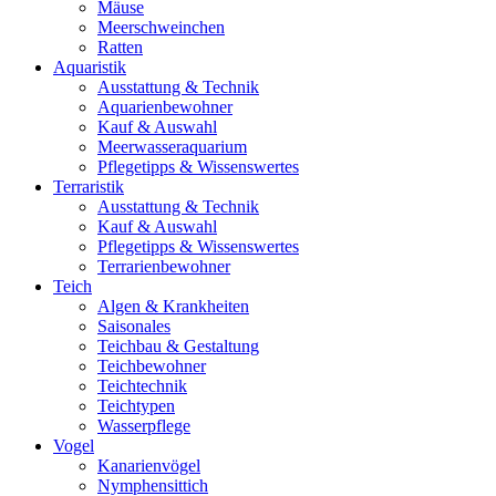
Mäuse
Meerschweinchen
Ratten
Aquaristik
Ausstattung & Technik
Aquarienbewohner
Kauf & Auswahl
Meerwasseraquarium
Pflegetipps & Wissenswertes
Terraristik
Ausstattung & Technik
Kauf & Auswahl
Pflegetipps & Wissenswertes
Terrarienbewohner
Teich
Algen & Krankheiten
Saisonales
Teichbau & Gestaltung
Teichbewohner
Teichtechnik
Teichtypen
Wasserpflege
Vogel
Kanarienvögel
Nymphensittich