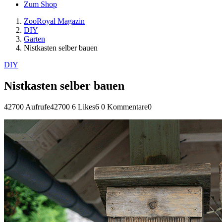
Zum Shop
ZooRoyal Magazin
DIY
Garten
Nistkasten selber bauen
DIY
Nistkasten selber bauen
42700 Aufrufe
42700
6 Likes
6
0 Kommentare
0