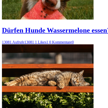
Dürfen Hunde Wassermelone essen
13081 Aufrufe
13081
1 Likes
1
0 Kommentare
0