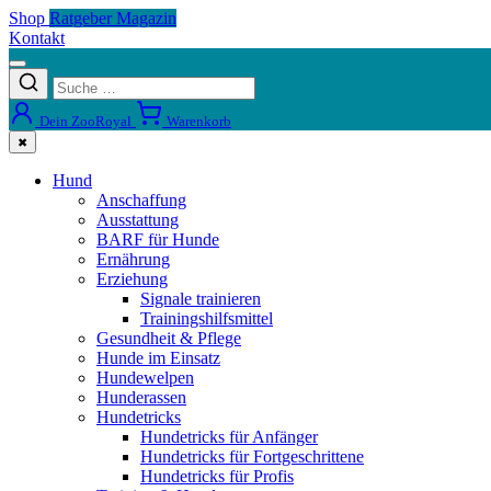
Shop
Ratgeber Magazin
Kontakt
Dein ZooRoyal
Warenkorb
✖
Hund
Anschaffung
Ausstattung
BARF für Hunde
Ernährung
Erziehung
Signale trainieren
Trainingshilfsmittel
Gesundheit & Pflege
Hunde im Einsatz
Hundewelpen
Hunderassen
Hundetricks
Hundetricks für Anfänger
Hundetricks für Fortgeschrittene
Hundetricks für Profis