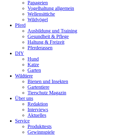
Papageien
Vogelhaltung allgemein
Wellensittiche
Wildvögel
Pferd
Ausbildung und Training
Gesundheit & Pflege
Haltung & Freizeit
Pferderassen
DIY
Hund
Katze
Garten
Wildtiere
Bienen und Insekten
Gartentiere
Tierschutz Magazin
Über uns
Redaktion
Interviews
Aktuelles
Service
Produkttests
Gewinnspiele