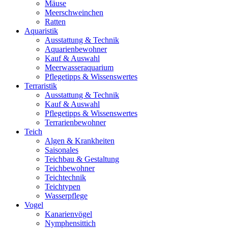
Mäuse
Meerschweinchen
Ratten
Aquaristik
Ausstattung & Technik
Aquarienbewohner
Kauf & Auswahl
Meerwasseraquarium
Pflegetipps & Wissenswertes
Terraristik
Ausstattung & Technik
Kauf & Auswahl
Pflegetipps & Wissenswertes
Terrarienbewohner
Teich
Algen & Krankheiten
Saisonales
Teichbau & Gestaltung
Teichbewohner
Teichtechnik
Teichtypen
Wasserpflege
Vogel
Kanarienvögel
Nymphensittich