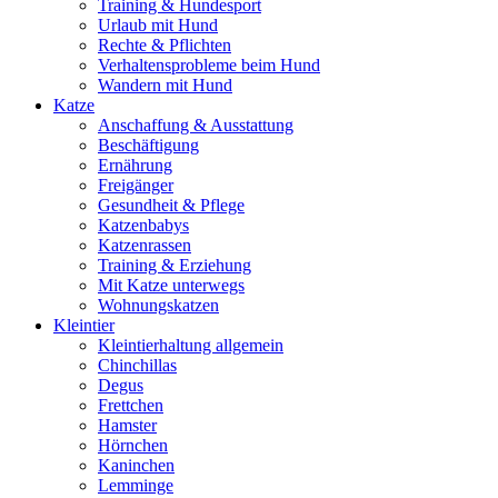
Training & Hundesport
Urlaub mit Hund
Rechte & Pflichten
Verhaltensprobleme beim Hund
Wandern mit Hund
Katze
Anschaffung & Ausstattung
Beschäftigung
Ernährung
Freigänger
Gesundheit & Pflege
Katzenbabys
Katzenrassen
Training & Erziehung
Mit Katze unterwegs
Wohnungskatzen
Kleintier
Kleintierhaltung allgemein
Chinchillas
Degus
Frettchen
Hamster
Hörnchen
Kaninchen
Lemminge