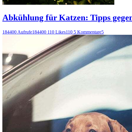
Abkühlung für Katzen: Tipps gegen
184400 Aufrufe
184400
110 Likes
110
5 Kommentare
5