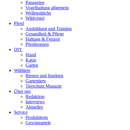
Papageien
Vogelhaltung allgemein
Wellensittiche
Wildvögel
Pferd
Ausbildung und Training
Gesundheit & Pflege
Haltung & Freizeit
Pferderassen
DIY
Hund
Katze
Garten
Wildtiere
Bienen und Insekten
Gartentiere
Tierschutz Magazin
Über uns
Redaktion
Interviews
Aktuelles
Service
Produkttests
Gewinnspiele