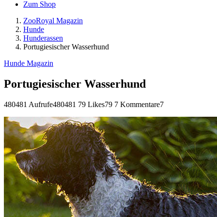
Zum Shop
ZooRoyal Magazin
Hunde
Hunderassen
Portugiesischer Wasserhund
Hunde Magazin
Portugiesischer Wasserhund
480481 Aufrufe
480481
79 Likes
79
7 Kommentare
7