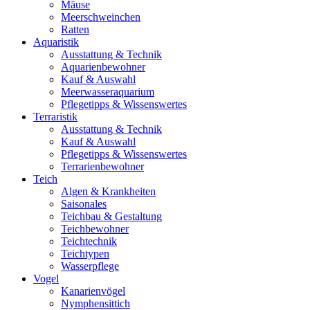
Mäuse
Meerschweinchen
Ratten
Aquaristik
Ausstattung & Technik
Aquarienbewohner
Kauf & Auswahl
Meerwasseraquarium
Pflegetipps & Wissenswertes
Terraristik
Ausstattung & Technik
Kauf & Auswahl
Pflegetipps & Wissenswertes
Terrarienbewohner
Teich
Algen & Krankheiten
Saisonales
Teichbau & Gestaltung
Teichbewohner
Teichtechnik
Teichtypen
Wasserpflege
Vogel
Kanarienvögel
Nymphensittich