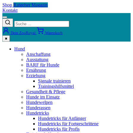
Shop
Ratgeber Magazin
Kontakt
Dein ZooRoyal
Warenkorb
✖
Hund
Anschaffung
Ausstattung
BARF für Hunde
Ernährung
Erziehung
Signale trainieren
Trainingshilfsmittel
Gesundheit & Pflege
Hunde im Einsatz
Hundewelpen
Hunderassen
Hundetricks
Hundetricks für Anfänger
Hundetricks für Fortgeschrittene
Hundetricks für Profis