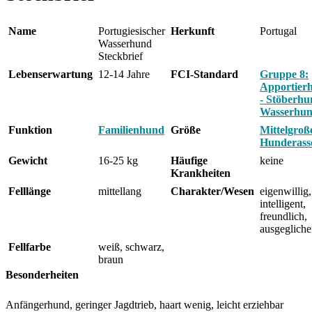
Name
Portugiesischer
Herkunft
Portugal
Wasserhund
Steckbrief
Lebenserwartung
12-14 Jahre
FCI-Standard
Gruppe 8:
Apportier
- Stöberhu
Wasserhu
Funktion
Familienhund
Größe
Mittelgroß
Hunderass
Gewicht
16-25 kg
Häufige
keine
Krankheiten
Felllänge
mittellang
Charakter/Wesen
eigenwillig,
intelligent,
freundlich,
ausgeglich
Fellfarbe
weiß, schwarz,
braun
Besonderheiten
Anfängerhund, geringer Jagdtrieb, haart wenig, leicht erziehbar