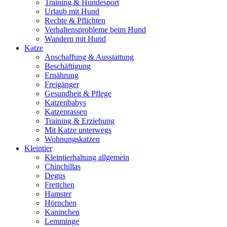
Training & Hundesport
Urlaub mit Hund
Rechte & Pflichten
Verhaltensprobleme beim Hund
Wandern mit Hund
Katze
Anschaffung & Ausstattung
Beschäftigung
Ernährung
Freigänger
Gesundheit & Pflege
Katzenbabys
Katzenrassen
Training & Erziehung
Mit Katze unterwegs
Wohnungskatzen
Kleintier
Kleintierhaltung allgemein
Chinchillas
Degus
Frettchen
Hamster
Hörnchen
Kaninchen
Lemminge