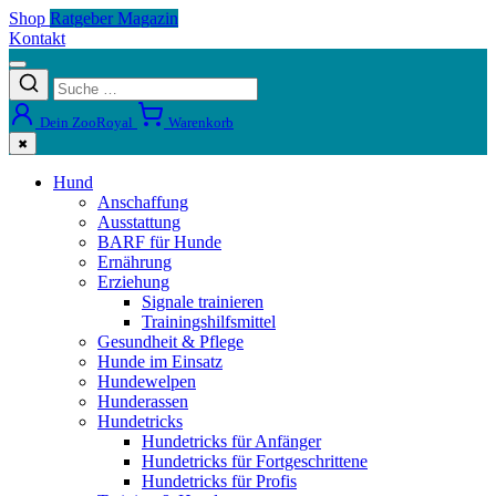
Shop
Ratgeber Magazin
Kontakt
Dein ZooRoyal
Warenkorb
✖
Hund
Anschaffung
Ausstattung
BARF für Hunde
Ernährung
Erziehung
Signale trainieren
Trainingshilfsmittel
Gesundheit & Pflege
Hunde im Einsatz
Hundewelpen
Hunderassen
Hundetricks
Hundetricks für Anfänger
Hundetricks für Fortgeschrittene
Hundetricks für Profis