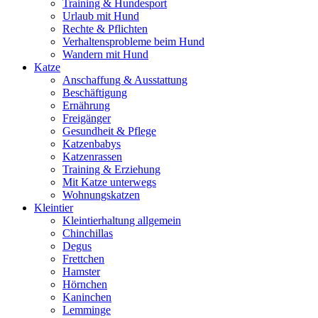
Training & Hundesport
Urlaub mit Hund
Rechte & Pflichten
Verhaltensprobleme beim Hund
Wandern mit Hund
Katze
Anschaffung & Ausstattung
Beschäftigung
Ernährung
Freigänger
Gesundheit & Pflege
Katzenbabys
Katzenrassen
Training & Erziehung
Mit Katze unterwegs
Wohnungskatzen
Kleintier
Kleintierhaltung allgemein
Chinchillas
Degus
Frettchen
Hamster
Hörnchen
Kaninchen
Lemminge