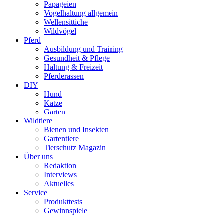
Papageien
Vogelhaltung allgemein
Wellensittiche
Wildvögel
Pferd
Ausbildung und Training
Gesundheit & Pflege
Haltung & Freizeit
Pferderassen
DIY
Hund
Katze
Garten
Wildtiere
Bienen und Insekten
Gartentiere
Tierschutz Magazin
Über uns
Redaktion
Interviews
Aktuelles
Service
Produkttests
Gewinnspiele