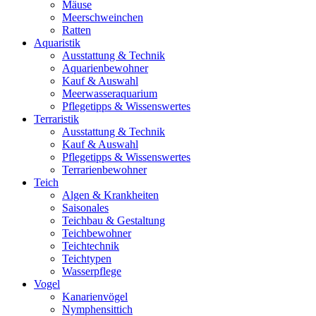
Mäuse
Meerschweinchen
Ratten
Aquaristik
Ausstattung & Technik
Aquarienbewohner
Kauf & Auswahl
Meerwasseraquarium
Pflegetipps & Wissenswertes
Terraristik
Ausstattung & Technik
Kauf & Auswahl
Pflegetipps & Wissenswertes
Terrarienbewohner
Teich
Algen & Krankheiten
Saisonales
Teichbau & Gestaltung
Teichbewohner
Teichtechnik
Teichtypen
Wasserpflege
Vogel
Kanarienvögel
Nymphensittich