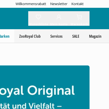
Willkommensrabatt
Newsletter
Kontakt
Wunschliste
Mein Konto
Warenkorb
Marken
ZooRoyal Club
Services
SALE
Magazin