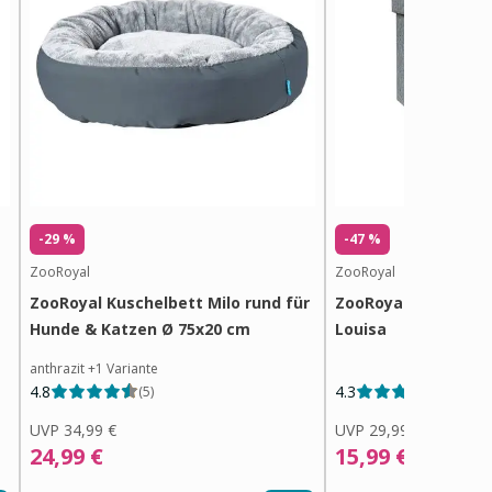
-29 %
-47 %
ZooRoyal
ZooRoyal
ZooRoyal Kuschelbett Milo rund für
ZooRoyal faltbare 
Hunde & Katzen Ø 75x20 cm
Louisa
anthrazit
+
1
Variante
4.8
4.3
(
5
)
(
3
)
UVP
34,99 €
UVP
29,99 €
24,99 €
15,99 €