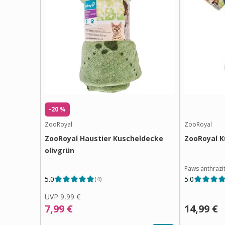
-20 %
ZooRoyal
ZooRoyal
ZooRoyal Haustier Kuscheldecke
ZooRoyal K
olivgrün
Paws anthrazi
5.0
5.0
(
4
)
UVP
9,99 €
7,99 €
14,99 €