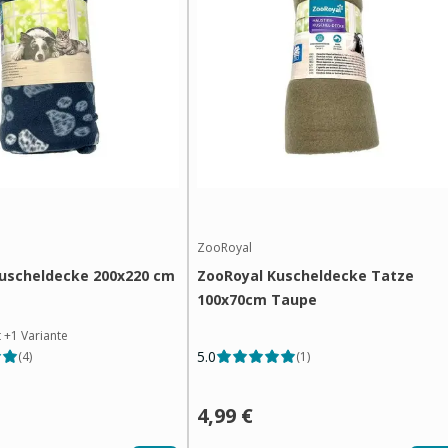
ZooRoyal
uscheldecke 200x220 cm
ZooRoyal Kuscheldecke Tatze
100x70cm Taupe
t
+
1
Variante
5.0
(
4
)
(
1
)
4,99 €