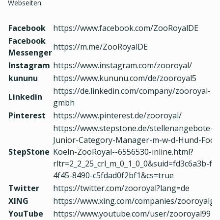
Webseiten:
Facebook
https://www.facebook.com/ZooRoyalDE
Facebook
https://m.me/ZooRoyalDE
Messenger
Instagram
https://www.instagram.com/zooroyal/
kununu
https://www.kununu.com/de/zooroyal5
https://de.linkedin.com/company/zooroyal-
Linkedin
gmbh
Pinterest
https://www.pinterest.de/zooroyal/
https://www.stepstone.de/stellenangebote--
Junior-Category-Manager-m-w-d-Hund-Food
StepStone
Koeln-ZooRoyal--6556530-inline.html?
rltr=2_2_25_crl_m_0_1_0_0&suid=fd3c6a3b-f1
4f45-8490-c5fdad0f2bf1&cs=true
Twitter
https://twitter.com/zooroyal?lang=de
XING
https://www.xing.com/companies/zooroyalg
YouTube
https://www.youtube.com/user/zooroyal99