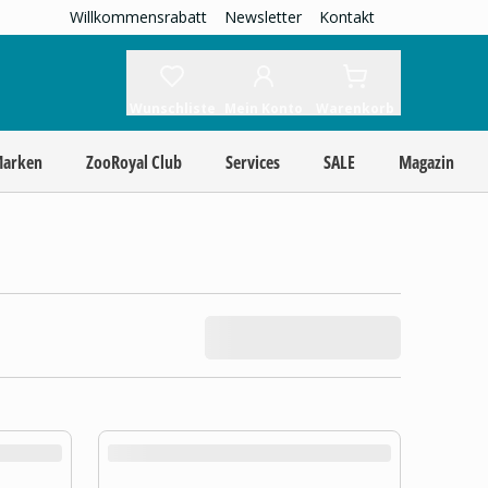
Willkommensrabatt
Newsletter
Kontakt
Wunschliste
Mein Konto
Warenkorb
Marken
ZooRoyal Club
Services
SALE
Magazin