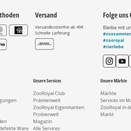
thoden
Versand
Folge uns 
Versandkostenfrei ab 49€
Bleibe mit u
Schnelle Lieferung
#zoosamme
#zooroyal
#tierliebe
Unsere Services
Unsere Märkte
ZooRoyal Club
Märkte
ngungen
Prämienwelt
Services im M
ZooRoyal Eigenmarken
ZooRoyal in 
Probierwelt
Markt
den
Magazin
defekte Ware
Alle Services