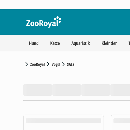
Hund
Katze
Aquaristik
Kleintier
ZooRoyal
Vogel
SALE
product.loading-products