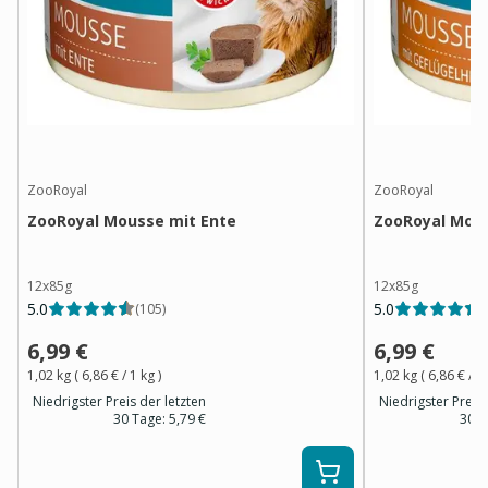
ZooRoyal
ZooRoyal
ZooRoyal Mousse mit Ente
ZooRoyal Mous
12x85g
12x85g
5.0
5.0
(
105
)
(
6,99 €
6,99 €
1,02 kg
(
6,86 €
/ 1
kg
)
1,02 kg
(
6,86 €
/ 1
Niedrigster Preis der letzten
Niedrigster Preis 
30 Tage:
5,79 €
30 T