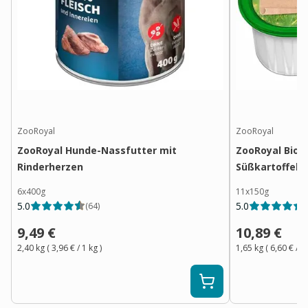
ZooRoyal
ZooRoyal
ZooRoyal Hunde-Nassfutter mit
ZooRoyal Bio P
Rinderherzen
Süßkartoffel 
6x400g
11x150g
5.0
5.0
(
64
)
(
9,49 €
10,89 €
2,40 kg
(
3,96 €
/ 1
kg
)
1,65 kg
(
6,60 €
/ 1