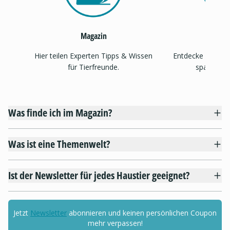
Magazin
Theme
Hier teilen Experten Tipps & Wissen
Entdecke Inspira
für Tierfreunde.
spannend
Was finde ich im Magazin?
Was ist eine Themenwelt?
Ist der Newsletter für jedes Haustier geeignet?
Jetzt
Newsletter
abonnieren und keinen persönlichen Coupon
mehr verpassen!