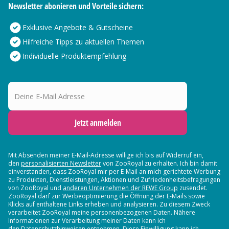
Newsletter abonieren und Vorteile sichern:
Exklusive Angebote & Gutscheine
Hilfreiche Tipps zu aktuellen Themen
Individuelle Produktempfehlung
Deine E-Mail Adresse
Jetzt anmelden
Mit Absenden meiner E-Mail-Adresse willige ich bis auf Widerruf ein,
den
personalisierten Newsletter
von ZooRoyal zu erhalten. Ich bin damit
einverstanden, dass ZooRoyal mir per E-Mail an mich gerichtete Werbung
zu Produkten, Dienstleistungen, Aktionen und Zufriedenheitsbefragungen
von ZooRoyal und
anderen Unternehmen der REWE Group
zusendet.
ZooRoyal darf zur Werbeoptimierung die Öffnung der E-Mails sowie
Klicks auf enthaltene Links erheben und analysieren. Zu diesem Zweck
verarbeitet ZooRoyal meine personenbezogenen Daten. Nähere
Informationen zur Verarbeitung meiner Daten kann ich
den Datenschutzhinweisen entnehmen. Diese Einwilligung kann ich