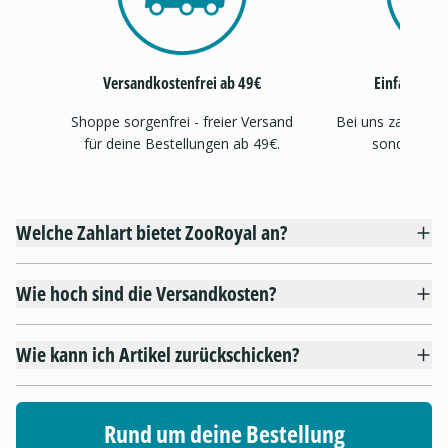
Versandkostenfrei ab 49€
Einfache, s
Shoppe sorgenfrei - freier Versand
Bei uns zahlst d
für deine Bestellungen ab 49€.
sondern auc
Welche Zahlart bietet ZooRoyal an?
Wie hoch sind die Versandkosten?
Wie kann ich Artikel zurückschicken?
Rund um deine Bestellung