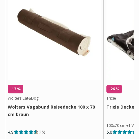
-13 %
-26 %
Wolters Cat&Dog
Trixie
Wolters Vagabund Reisedecke 100 x 70
Trixie Decke 
cm braun
100x70 cm
+
1
Vari
4.9
5.0
(
15
)
(