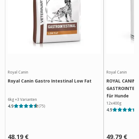
Royal Canin
Royal Canin
Royal Canin Gastro Intestinal Low Fat
ROYAL CANIN®
GASTROINTEST
für Hunde
6kg
+
3
Varianten
12x400g
4.9
(
75
)
4.9
(
48,19 €
49,79 €