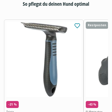
So pflegst du deinen Hund optimal
Restposten
-21 %
-43 %
Trixie
FURminator