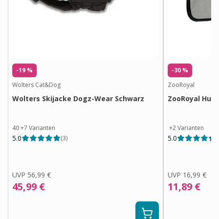
-19 %
-30 %
Wolters Cat&Dog
ZooRoyal
Wolters Skijacke Dogz-Wear Schwarz
ZooRoyal Hun
40
+
7
Varianten
+
2
Varianten
5.0
5.0
(
3
)
(
UVP
56,99 €
UVP
16,99 €
45,99 €
11,89 €