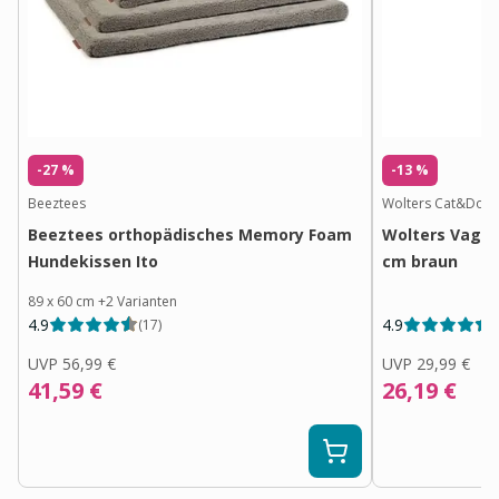
-27 %
-13 %
Beeztees
Wolters Cat&Dog
Beeztees orthopädisches Memory Foam
Wolters Vagab
Hundekissen Ito
cm braun
89 x 60 cm
+
2
Varianten
4.9
4.9
(
17
)
(
UVP
56,99 €
UVP
29,99 €
41,59 €
26,19 €