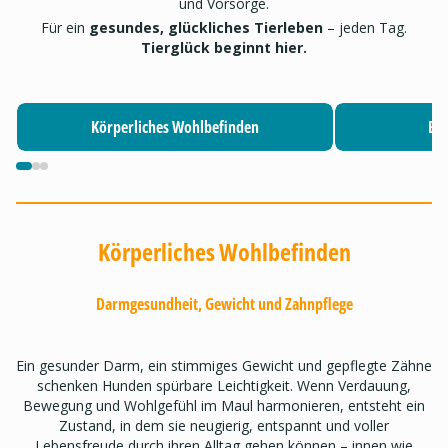
und Vorsorge.
Für ein
gesundes, glückliches Tierleben
– jeden Tag.
Tierglück beginnt hier.
Körperliches Wohlbefinden
Bew
Körperliches Wohlbefinden
Darmgesundheit, Gewicht und Zahnpflege
Ein gesunder Darm, ein stimmiges Gewicht und gepflegte Zähne
schenken Hunden spürbare Leichtigkeit. Wenn Verdauung,
Bewegung und Wohlgefühl im Maul harmonieren, entsteht ein
Zustand, in dem sie neugierig, entspannt und voller
Lebensfreude durch ihren Alltag gehen können – innen wie