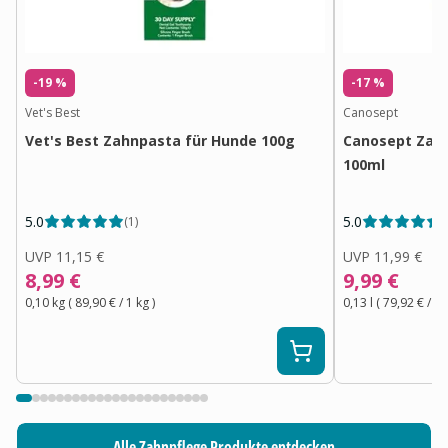
-19 %
-17 %
Vet's Best
Canosept
Vet's Best Zahnpasta für Hunde 100g
Canosept Zahn
100ml
5.0
5.0
(
1
)
(
UVP
11,15 €
UVP
11,99 €
8,99 €
9,99 €
0,10 kg
(
89,90 €
/ 1
kg
)
0,13 l
(
79,92 €
/ 1
l
Alle Zahnpflege Produkte entdecken