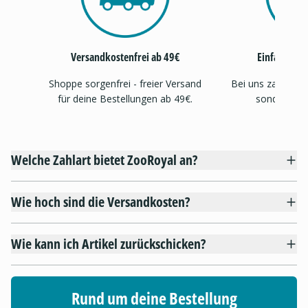
Versandkostenfrei ab 49€
Einfache, s
Shoppe sorgenfrei - freier Versand
Bei uns zahlst d
für deine Bestellungen ab 49€.
sondern auc
Welche Zahlart bietet ZooRoyal an?
Wie hoch sind die Versandkosten?
Wie kann ich Artikel zurückschicken?
Rund um deine Bestellung