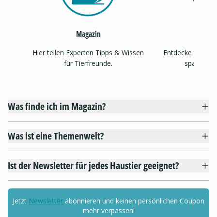
Magazin
Theme
Hier teilen Experten Tipps & Wissen
Entdecke Inspira
für Tierfreunde.
spannend
Was finde ich im Magazin?
Was ist eine Themenwelt?
Ist der Newsletter für jedes Haustier geeignet?
Jetzt
Newsletter
abonnieren und keinen persönlichen Coupon
mehr verpassen!