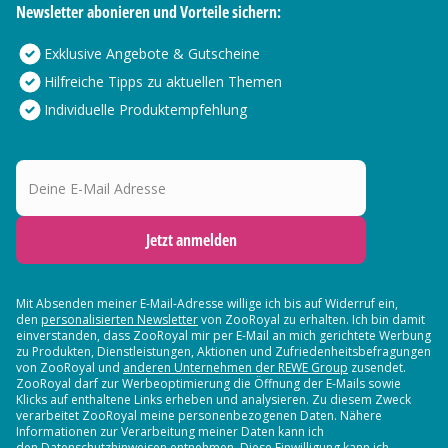
Newsletter abonieren und Vorteile sichern:
Exklusive Angebote & Gutscheine
Hilfreiche Tipps zu aktuellen Themen
Individuelle Produktempfehlung
Deine E-Mail Adresse
Jetzt anmelden
Mit Absenden meiner E-Mail-Adresse willige ich bis auf Widerruf ein,
den
personalisierten Newsletter
von ZooRoyal zu erhalten. Ich bin damit
einverstanden, dass ZooRoyal mir per E-Mail an mich gerichtete Werbung
zu Produkten, Dienstleistungen, Aktionen und Zufriedenheitsbefragungen
von ZooRoyal und
anderen Unternehmen der REWE Group
zusendet.
ZooRoyal darf zur Werbeoptimierung die Öffnung der E-Mails sowie
Klicks auf enthaltene Links erheben und analysieren. Zu diesem Zweck
verarbeitet ZooRoyal meine personenbezogenen Daten. Nähere
Informationen zur Verarbeitung meiner Daten kann ich
den Datenschutzhinweisen entnehmen. Diese Einwilligung kann ich