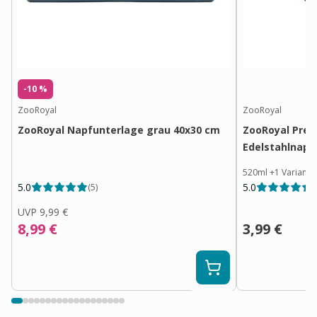
-10 %
ZooRoyal
ZooRoyal
ZooRoyal Napfunterlage grau 40x30 cm
ZooRoyal Prem
Edelstahlnapf
520ml
+
1
Variante
5.0
5.0
(
5
)
(
UVP
9,99 €
8,99 €
3,99 €