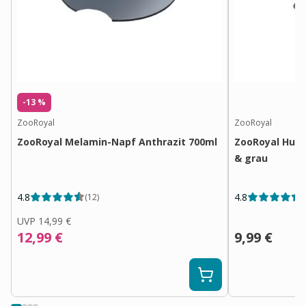
-13 %
ZooRoyal
ZooRoyal
ZooRoyal Melamin-Napf Anthrazit 700ml
ZooRoyal Hund
& grau
4.8
4.8
(
12
)
(
UVP
14,99 €
12,99 €
9,99 €