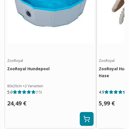
ZooRoyal
ZooRoyal
ZooRoyal Hundepool
ZooRoyal Hund
Hase
80x20cm
+
2
Varianten
5.0
4.9
(
15
)
(
24,49 €
5,99 €