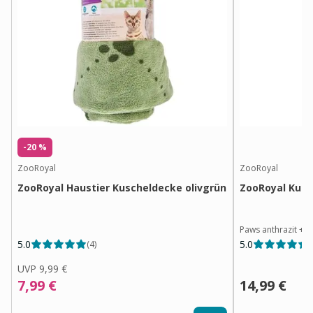
-20 %
ZooRoyal
ZooRoyal
ZooRoyal Haustier Kuscheldecke olivgrün
ZooRoyal Kusc
Paws anthrazit
+
1
5.0
5.0
(
4
)
(
UVP
9,99 €
7,99 €
14,99 €