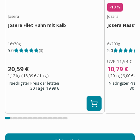
-10 %
Josera
Josera
Josera Filet Huhn mit Kalb
Josera Nassfu
16x70g
6x200g
5.0
5.0
(
3
)
(
UVP
11,94 €
20,59 €
10,79 €
1,12 kg
(
18,39 €
/ 1
kg
)
1,20 kg
(
9,00 €
/ 1
Niedrigster Preis der letzten
Niedrigster Preis 
30 Tage:
19,99 €
30 Ta