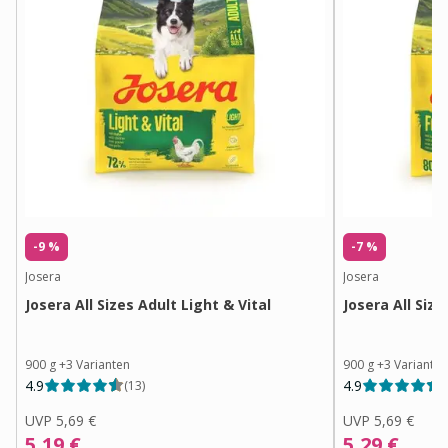
-9 %
-7 %
Josera
Josera
Josera All Sizes Adult Light & Vital
Josera All Size
900 g
+
3
Varianten
900 g
+
3
Variante
4.9
4.9
(
13
)
(
UVP
5,69 €
UVP
5,69 €
5,19 €
5,29 €