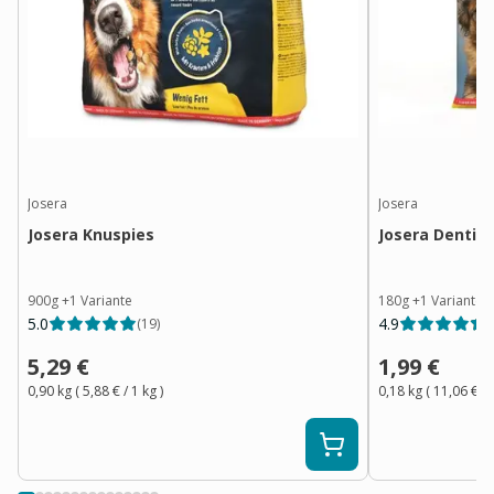
Josera
Josera
Josera Knuspies
Josera Denties
900g
+
1
Variante
180g
+
1
Variante
5.0
4.9
(
19
)
(
5,29 €
1,99 €
0,90 kg
(
5,88 €
/ 1
kg
)
0,18 kg
(
11,06 €
/ 