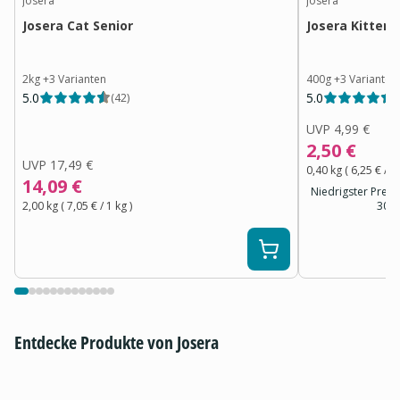
Josera
Josera
Josera Cat Senior
Josera Kitten
2kg
+
3
Varianten
400g
+
3
Varianten
5.0
5.0
(
42
)
(
UVP
4,99 €
2,50 €
UVP
17,49 €
0,40 kg
(
6,25 €
/ 1
14,09 €
Niedrigster Preis 
2,00 kg
(
7,05 €
/ 1
kg
)
30 T
Entdecke Produkte von Josera