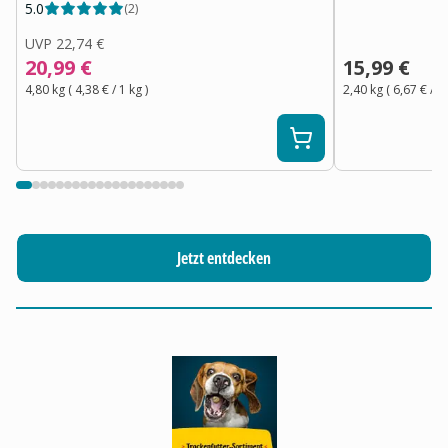
5.0
(
2
)
UVP
22,74 €
20,99 €
15,99 €
4,80 kg
(
4,38 €
/ 1
kg
)
2,40 kg
(
6,67 €
/ 1
Jetzt entdecken