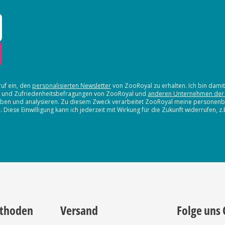
ruf ein, den
personalisierten Newsletter
von ZooRoyal zu erhalten. Ich bin dami
en und Zufriedenheitsbefragungen von ZooRoyal und
anderen Unternehmen der
erheben und analysieren. Zu diesem Zweck verarbeitet ZooRoyal meine persone
iese Einwilligung kann ich jederzeit mit Wirkung für die Zukunft widerrufen, z
thoden
Versand
Folge uns 