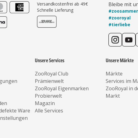
Versandkostenfrei ab 49€
Bleibe mit u
Schnelle Lieferung
#zoosamme
#zooroyal
#tierliebe
Unsere Services
Unsere Märkte
ZooRoyal Club
Märkte
ngungen
Prämienwelt
Services im M
ZooRoyal Eigenmarken
ZooRoyal in 
Probierwelt
Markt
den
Magazin
defekte Ware
Alle Services
instellungen