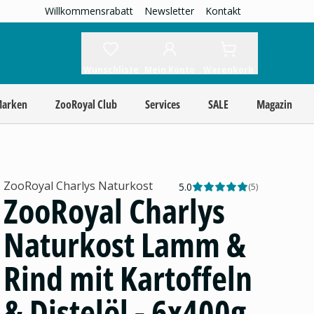
Willkommensrabatt
Newsletter
Kontakt
Wunschliste
Mein Konto
Warenkorb
Marken
ZooRoyal Club
Services
SALE
Magazin
ZooRoyal Charlys Naturkost
5.0
(
5
)
ZooRoyal Charlys
Naturkost Lamm &
Rind mit Kartoffeln
& Distelöl - 6x400g