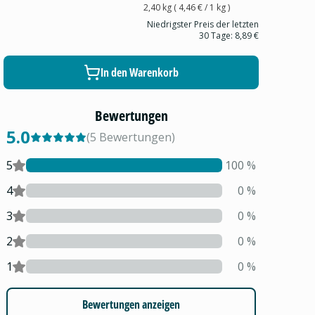
2,40 kg
(
4,46 €
/ 1
kg
)
Niedrigster Preis der letzten
30 Tage:
8,89 €
In den Warenkorb
Bewertungen
5.0
(
5
Bewertungen
)
5
100
%
4
0
%
3
0
%
2
0
%
1
0
%
Bewertungen anzeigen