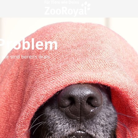
 Problem
 wir sind bereits dran.