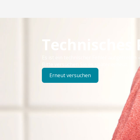
Technisches
Es ist ein technischer Fehler aufgetreten –
Bitte versuchen Sie es später erneut.
Erneut versuchen