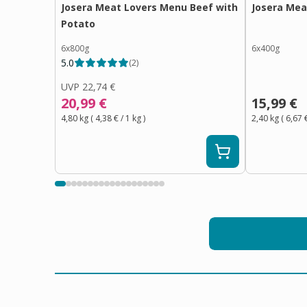
Josera Meat Lovers Menu Beef with
Josera Mea
Potato
6x800g
6x400g
5.0
(
2
)
UVP
22,74 €
20,99 €
15,99 €
4,80 kg
(
4,38 €
/ 1
kg
)
2,40 kg
(
6,67 