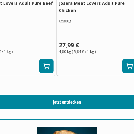
t Lovers Adult Pure Beef
Josera Meat Lovers Adult Pure
Chicken
6x800g
27,99 €
€
/ 1
kg
)
4,80 kg
(
5,84 €
/ 1
kg
)
Jetzt entdecken