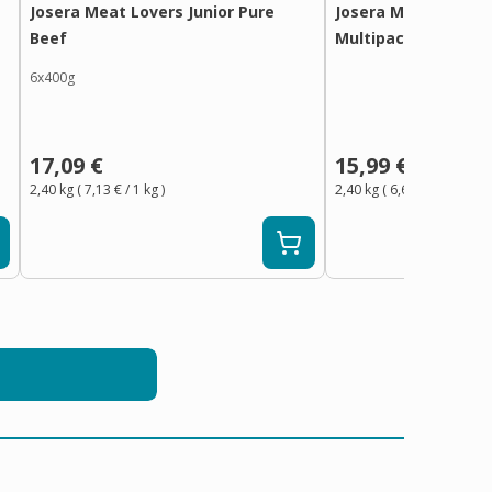
Josera Meat Lovers Junior Pure
Josera Meat Lovers
Beef
Multipack 6x400 g
6x400g
17,09 €
15,99 €
2,40 kg
(
7,13 €
/ 1
kg
)
2,40 kg
(
6,67 €
/ 1
kg
)