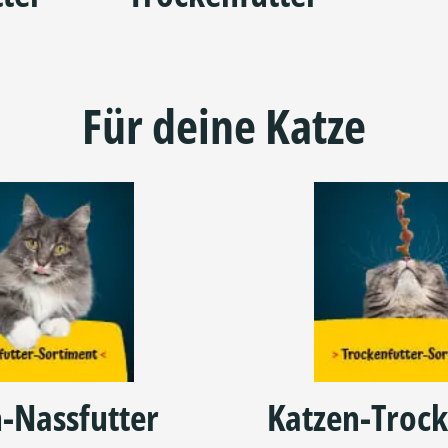
Für deine Katze
-Nassfutter
Katzen-Trock