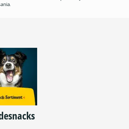
ania.
desnacks