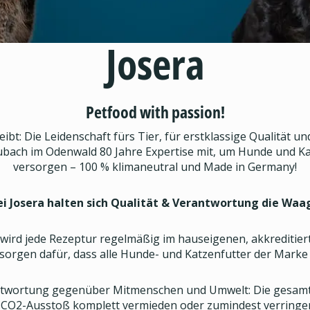
Josera
Petfood with passion!
ibt: Die Leidenschaft fürs Tier, für erstklassige Qualität un
bach im Odenwald 80 Jahre Expertise mit, um Hunde und Kat
versorgen – 100 % klimaneutral und Made in Germany!
ei Josera halten sich Qualität & Verantwortung die Waa
ird jede Rezeptur regelmäßig im hauseigenen, akkreditiert
 sorgen dafür, dass alle Hunde- und Katzenfutter der Mark
erantwortung gegenüber Mitmenschen und Umwelt: Die gesamt
CO2-Ausstoß komplett vermieden oder zumindest verringert.