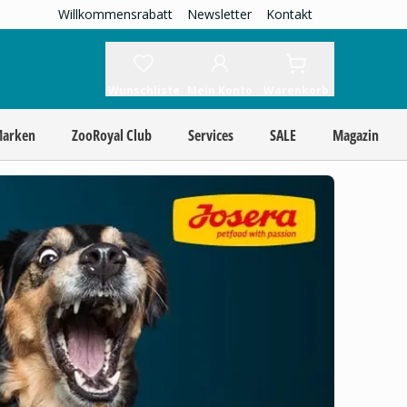
Willkommensrabatt
Newsletter
Kontakt
Wunschliste
Mein Konto
Warenkorb
Marken
ZooRoyal Club
Services
SALE
Magazin